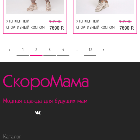
УТЕПЛЕННЫЙ
УТЕПЛЕННЫЙ
10990
10990
СПОРТИВНЫЙ КОСТЮМ
СПОРТИВНЫЙ КОСТЮМ
7690 Р.
7690 Р.
ДЛЯ БЕРЕМЕННЫХ И
ДЛЯ БЕРЕМЕННЫХ И
КОРМЯЩИХ 16229
КОРМЯЩИХ 16229
МОККО
МОККО-БЕЖ-ТОФУ
1
2
3
4
…
12
Модная одежда для будущих мам
Каталог