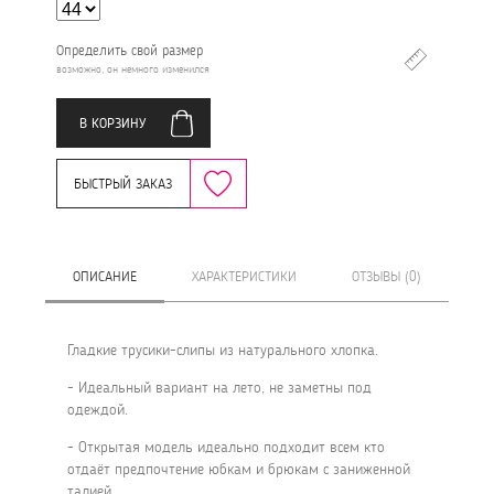
Определить свой размер
возможно, он немного изменился
В КОРЗИНУ
БЫСТРЫЙ ЗАКАЗ
ОПИСАНИЕ
ХАРАКТЕРИСТИКИ
ОТЗЫВЫ (0)
Гладкие трусики-слипы из натурального хлопка.
- Идеальный вариант на лето, не заметны под
одеждой.
- Открытая модель идеально подходит всем кто
отдаёт предпочтение юбкам и брюкам с заниженной
талией.