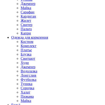
Джемпер
Майка
Сарафан
Кардиган
Жилет
Свитер
Пальто
Капри
Одежда для кормления
Костюм
Комплект
Платье
Блузка
Свитшот
Худи
Джемпер
Водолазка
Лонгслив
Футболка
Туника
Сорочка
Халат
Пижама
Майка
Бельё