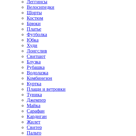
Леггинсы
Велосипедки
Шорты
Костюм
Брюки
Платье
Футболка
Юбка
Худи
Лонгслив
Свитшот
Блузка
Рубашка
Водолазка
Комбинезон
Куртка
Плащи и ветровки
Туника
Джемпер
Майка
Сарафан
Кардиган
Жилет
Свитер
Пальто