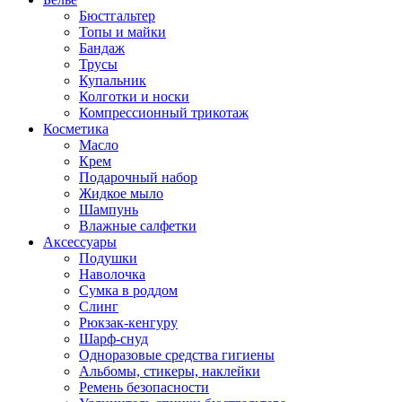
Бюстгальтер
Топы и майки
Бандаж
Трусы
Купальник
Колготки и носки
Компрессионный трикотаж
Косметика
Масло
Крем
Подарочный набор
Жидкое мыло
Шампунь
Влажные салфетки
Аксессуары
Подушки
Наволочка
Сумка в роддом
Cлинг
Рюкзак-кенгуру
Шарф-снуд
Одноразовые средства гигиены
Альбомы, стикеры, наклейки
Ремень безопасности