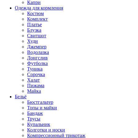
Капри
Одежда для кормления
Костюм
Комплект
Платье
Блузка
Свитшот
Худи
Джемпер
Водолазка
Лонгслив
Футболка
Туника
Сорочка
Халат
Пижама
Майка
Бельё
Бюстгальтер
Топы и майки
Бандаж
Трусы
Купальник
Колготки и носки
Компрессионный трикотаж