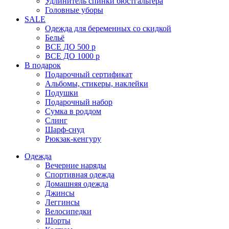
Удлинитель спинки бюстгальтера
Головные уборы
SALE
Одежда для беременных со скидкой
Бельё
ВСЕ ДО 500 р
ВСЕ ДО 1000 р
В подарок
Подарочный сертификат
Альбомы, стикеры, наклейки
Подушки
Подарочный набор
Сумка в роддом
Слинг
Шарф-снуд
Рюкзак-кенгуру
Одежда
Вечерние наряды
Спортивная одежда
Домашняя одежда
Джинсы
Леггинсы
Велосипедки
Шорты