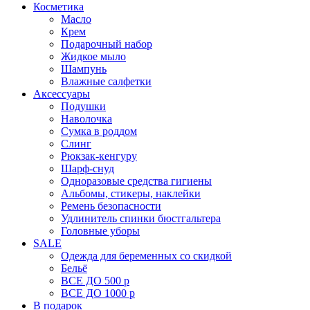
Косметика
Масло
Крем
Подарочный набор
Жидкое мыло
Шампунь
Влажные салфетки
Аксессуары
Подушки
Наволочка
Сумка в роддом
Cлинг
Рюкзак-кенгуру
Шарф-снуд
Одноразовые средства гигиены
Альбомы, стикеры, наклейки
Ремень безопасности
Удлинитель спинки бюстгальтера
Головные уборы
SALE
Одежда для беременных со скидкой
Бельё
ВСЕ ДО 500 р
ВСЕ ДО 1000 р
В подарок