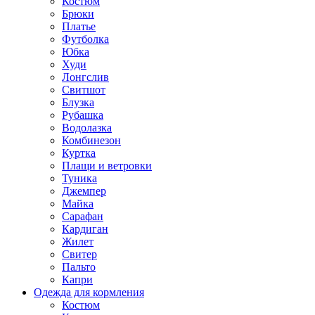
Костюм
Брюки
Платье
Футболка
Юбка
Худи
Лонгслив
Свитшот
Блузка
Рубашка
Водолазка
Комбинезон
Куртка
Плащи и ветровки
Туника
Джемпер
Майка
Сарафан
Кардиган
Жилет
Свитер
Пальто
Капри
Одежда для кормления
Костюм