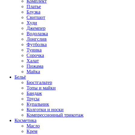
Комплект
Платье
Блузка
Свитшот
Худи
Джемпер
Водолазка
Лонгслив
Футболка
Туника
Сорочка
Халат
Пижама
Майка
Бельё
Бюстгальтер
Топы и майки
Бандаж
Трусы
Купальник
Колготки и носки
Компрессионный трикотаж
Косметика
Масло
Крем