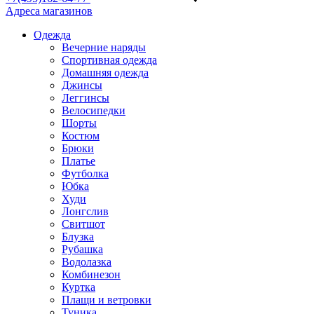
Адреса магазинов
Одежда
Вечерние наряды
Спортивная одежда
Домашняя одежда
Джинсы
Леггинсы
Велосипедки
Шорты
Костюм
Брюки
Платье
Футболка
Юбка
Худи
Лонгслив
Свитшот
Блузка
Рубашка
Водолазка
Комбинезон
Куртка
Плащи и ветровки
Туника