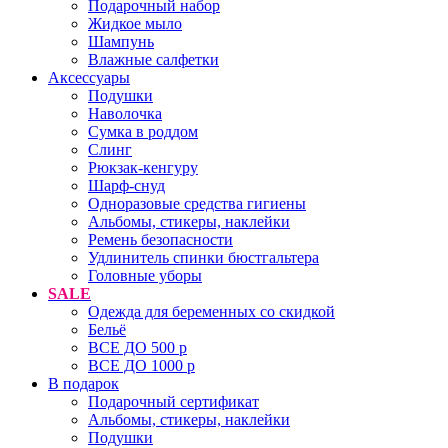
Подарочный набор
Жидкое мыло
Шампунь
Влажные салфетки
Аксессуары
Подушки
Наволочка
Сумка в роддом
Cлинг
Рюкзак-кенгуру
Шарф-снуд
Одноразовые средства гигиены
Альбомы, стикеры, наклейки
Ремень безопасности
Удлинитель спинки бюстгальтера
Головные уборы
SALE
Одежда для беременных со скидкой
Бельё
ВСЕ ДО 500 р
ВСЕ ДО 1000 р
В подарок
Подарочный сертификат
Альбомы, стикеры, наклейки
Подушки