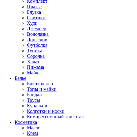
Комплект
Платье
Блузка
Свитшот
Худи
Джемпер
Водолазка
Лонгслив
Футболка
Туника
Сорочка
Халат
Пижама
Майка
Бельё
Бюстгальтер
Топы и майки
Бандаж
Трусы
Купальник
Колготки и носки
Компрессионный трикотаж
Косметика
Масло
Крем