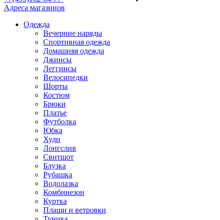
Адреса магазинов
Одежда
Вечерние наряды
Спортивная одежда
Домашняя одежда
Джинсы
Леггинсы
Велосипедки
Шорты
Костюм
Брюки
Платье
Футболка
Юбка
Худи
Лонгслив
Свитшот
Блузка
Рубашка
Водолазка
Комбинезон
Куртка
Плащи и ветровки
Туника