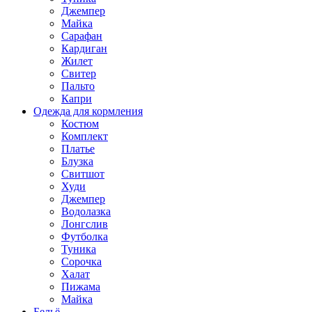
Джемпер
Майка
Сарафан
Кардиган
Жилет
Свитер
Пальто
Капри
Одежда для кормления
Костюм
Комплект
Платье
Блузка
Свитшот
Худи
Джемпер
Водолазка
Лонгслив
Футболка
Туника
Сорочка
Халат
Пижама
Майка
Бельё