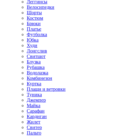
Леггинсы
Велосипедки
Шорты
Костюм
Брюки
Платье
Футболка
Юбка
Худи
Лонгслив
Свитшот
Блузка
Рубашка
Водолазка
Комбинезон
Куртка
Плащи и ветровки
Туника
Джемпер
Майка
Сарафан
Кардиган
Жилет
Свитер
Пальто