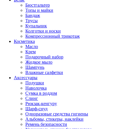
Бюстгальтер
Топы и майки
Бандаж
Трусы
Купальник
Колготки и носки
Компрессионный трикотаж
Косметика
Масло
Крем
Подарочный набор
Жидкое мыло
Шампунь
Влажные салфетки
Аксессуары
Подушки
Наволочка
Сумка в роддом
Cлинг
Рюкзак-кенгуру
Шарф-снуд
Одноразовые средства гигиены
Альбомы, стикеры, наклейки
Ремень безопасности