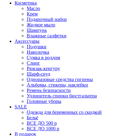
Косметика
Масло
Крем
Подарочный набор
Жидкое мыло
Шампунь
Влажные салфетки
Аксессуары
Подушки
Наволочка
Сумка в роддом
Cлинг
Рюкзак-кенгуру
Шарф-снуд
Одноразовые средства гигиены
Альбомы, стикеры, наклейки
Ремень безопасности
Удлинитель спинки бюстгальтера
Головные уборы
SALE
Одежда для беременных со скидкой
Бельё
ВСЕ ДО 500 р
ВСЕ ДО 1000 р
В подарок