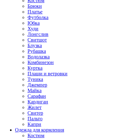
Костюм
Брюки
Платье
Футболка
Юбка
Худи
Лонгслив
Свитшот
Блузка
Рубашка
Водолазка
Комбинезон
Куртка
Плащи и ветровки
Туника
Джемпер
Майка
Сарафан
Кардиган
Жилет
Свитер
Пальто
Капри
Одежда для кормления
Костюм