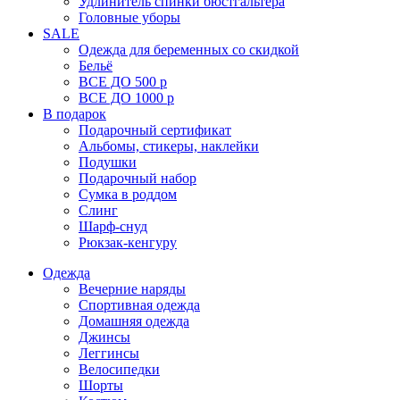
Удлинитель спинки бюстгальтера
Головные уборы
SALE
Одежда для беременных со скидкой
Бельё
ВСЕ ДО 500 р
ВСЕ ДО 1000 р
В подарок
Подарочный сертификат
Альбомы, стикеры, наклейки
Подушки
Подарочный набор
Сумка в роддом
Слинг
Шарф-снуд
Рюкзак-кенгуру
Одежда
Вечерние наряды
Спортивная одежда
Домашняя одежда
Джинсы
Леггинсы
Велосипедки
Шорты