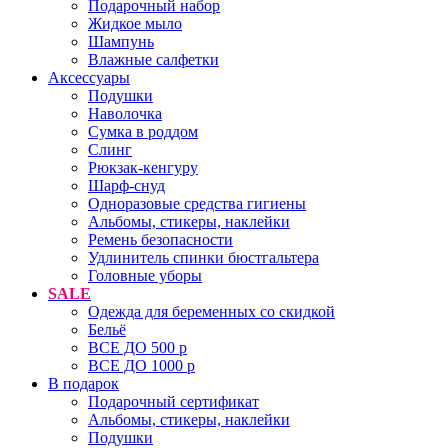
Подарочный набор
Жидкое мыло
Шампунь
Влажные салфетки
Аксессуары
Подушки
Наволочка
Сумка в роддом
Cлинг
Рюкзак-кенгуру
Шарф-снуд
Одноразовые средства гигиены
Альбомы, стикеры, наклейки
Ремень безопасности
Удлинитель спинки бюстгальтера
Головные уборы
SALE
Одежда для беременных со скидкой
Бельё
ВСЕ ДО 500 р
ВСЕ ДО 1000 р
В подарок
Подарочный сертификат
Альбомы, стикеры, наклейки
Подушки