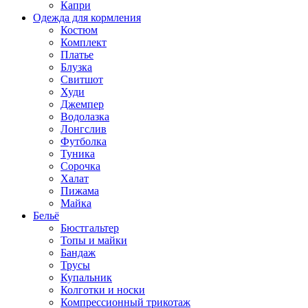
Капри
Одежда для кормления
Костюм
Комплект
Платье
Блузка
Свитшот
Худи
Джемпер
Водолазка
Лонгслив
Футболка
Туника
Сорочка
Халат
Пижама
Майка
Бельё
Бюстгальтер
Топы и майки
Бандаж
Трусы
Купальник
Колготки и носки
Компрессионный трикотаж