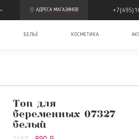
+7(495)1
АДРЕСА МАГАЗИНОВ
м
БЕЛЬЁ
КОСМЕТИКА
АК
Топ для
беременных 07327
белый
1450
890 Р.