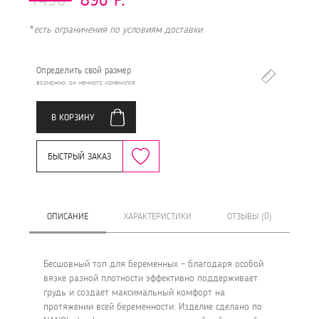
*
есть ограничения по условиям доставки
Определить свой размер
возможно, он немного изменился
В КОРЗИНУ
БЫСТРЫЙ ЗАКАЗ
ОПИСАНИЕ
ХАРАКТЕРИСТИКИ
ОТЗЫВЫ (0)
Бесшовный топ для беременных – благодаря особой
вязке разной плотности эффективно поддерживает
грудь и создает максимальный комфорт на
протяжении всей беременности. Изделие сделано по