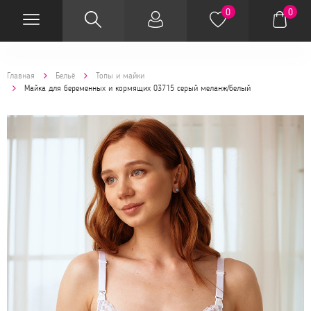
0
0
Главная
Бельё
Топы и майки
Майка для беременных и кормящих 03715 серый меланж/белый