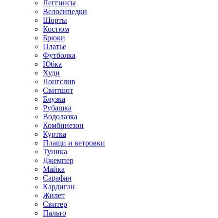
Леггинсы
Велосипедки
Шорты
Костюм
Брюки
Платье
Футболка
Юбка
Худи
Лонгслив
Свитшот
Блузка
Рубашка
Водолазка
Комбинезон
Куртка
Плащи и ветровки
Туника
Джемпер
Майка
Сарафан
Кардиган
Жилет
Свитер
Пальто