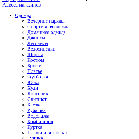
Адреса магазинов
Одежда
Вечерние наряды
Спортивная одежда
Домашняя одежда
Джинсы
Леггинсы
Велосипедки
Шорты
Костюм
Брюки
Платье
Футболка
Юбка
Худи
Лонгслив
Свитшот
Блузка
Рубашка
Водолазка
Комбинезон
Куртка
Плащи и ветровки
Туника