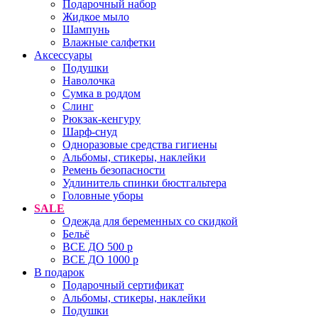
Подарочный набор
Жидкое мыло
Шампунь
Влажные салфетки
Аксессуары
Подушки
Наволочка
Сумка в роддом
Cлинг
Рюкзак-кенгуру
Шарф-снуд
Одноразовые средства гигиены
Альбомы, стикеры, наклейки
Ремень безопасности
Удлинитель спинки бюстгальтера
Головные уборы
SALE
Одежда для беременных со скидкой
Бельё
ВСЕ ДО 500 р
ВСЕ ДО 1000 р
В подарок
Подарочный сертификат
Альбомы, стикеры, наклейки
Подушки