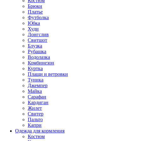
Костюм
Брюки
Платье
Футболка
Юбка
Худи
Лонгслив
Свитшот
Блузка
Рубашка
Водолазка
Комбинезон
Куртка
Плащи и ветровки
Туника
Джемпер
Майка
Сарафан
Кардиган
Жилет
Свитер
Пальто
Капри
Одежда для кормления
Костюм