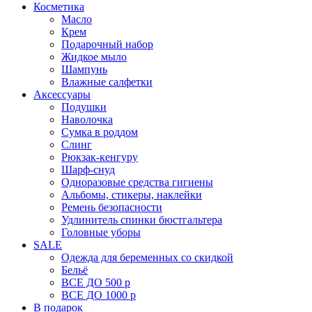
Косметика
Масло
Крем
Подарочный набор
Жидкое мыло
Шампунь
Влажные салфетки
Аксессуары
Подушки
Наволочка
Сумка в роддом
Cлинг
Рюкзак-кенгуру
Шарф-снуд
Одноразовые средства гигиены
Альбомы, стикеры, наклейки
Ремень безопасности
Удлинитель спинки бюстгальтера
Головные уборы
SALE
Одежда для беременных со скидкой
Бельё
ВСЕ ДО 500 р
ВСЕ ДО 1000 р
В подарок