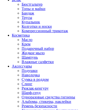
Бюстгальтер
Топы и майки
Бандаж
Трусы
Купальник
Колготки и носки
Компрессионный трикотаж
Косметика
Масло
Крем
Подарочный набор
Жидкое мыло
Шампунь
Влажные салфетки
Аксессуары
Подушки
Наволочка
Сумка в роддом
Cлинг
Рюкзак-кенгуру
Шарф-снуд
Одноразовые средства гигиены
Альбомы, стикеры, наклейки
Ремень безопасности