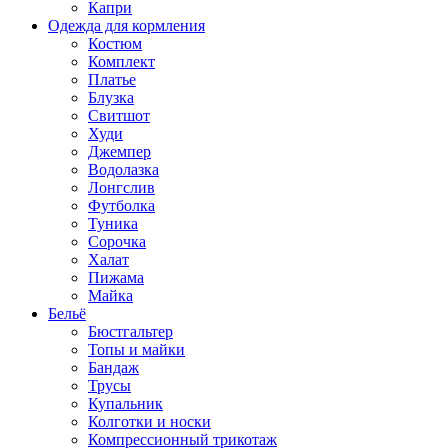
Капри
Одежда для кормления
Костюм
Комплект
Платье
Блузка
Свитшот
Худи
Джемпер
Водолазка
Лонгслив
Футболка
Туника
Сорочка
Халат
Пижама
Майка
Бельё
Бюстгальтер
Топы и майки
Бандаж
Трусы
Купальник
Колготки и носки
Компрессионный трикотаж