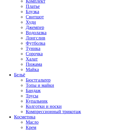
Комплект
Платье
Блузка
Свитшот
Худи
Джемпер
Водолазка
Лонгслив
Футболка
Туника
Сорочка
Халат
Пижама
Майка
Бельё
Бюстгальтер
Топы и майки
Бандаж
Трусы
Купальник
Колготки и носки
Компрессионный трикотаж
Косметика
Масло
Крем