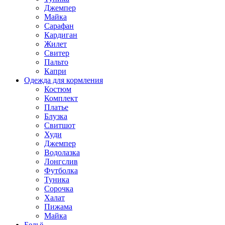
Джемпер
Майка
Сарафан
Кардиган
Жилет
Свитер
Пальто
Капри
Одежда для кормления
Костюм
Комплект
Платье
Блузка
Свитшот
Худи
Джемпер
Водолазка
Лонгслив
Футболка
Туника
Сорочка
Халат
Пижама
Майка
Бельё