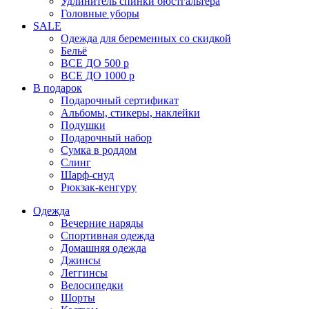
Удлинитель спинки бюстгальтера
Головные уборы
SALE
Одежда для беременных со скидкой
Бельё
ВСЕ ДО 500 р
ВСЕ ДО 1000 р
В подарок
Подарочный сертификат
Альбомы, стикеры, наклейки
Подушки
Подарочный набор
Сумка в роддом
Слинг
Шарф-снуд
Рюкзак-кенгуру
Одежда
Вечерние наряды
Спортивная одежда
Домашняя одежда
Джинсы
Леггинсы
Велосипедки
Шорты