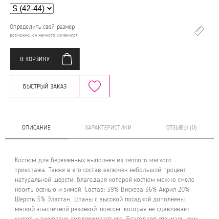
Определить свой размер
возможно, он немного изменился
В КОРЗИНУ
БЫСТРЫЙ ЗАКАЗ
ОПИСАНИЕ
ХАРАКТЕРИСТИКИ
ОТЗЫВЫ (0)
Костюм для беременных выполнен из теплого мягкого
трикотажа. Также в его состав включен небольшой процент
натуральной шерсти, благодаря которой костюм можно смело
носить осенью и зимой. Состав: 39% Вискоза 36% Акрил 20%
Шерсть 5% Эластан. Штаны с высокой посадкой дополнены
мягкой эластичной резинкой-поясом, которая не сдавливает
живот и аккуратно поддерживает его. Благодаря специальному