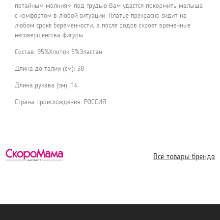
потайным молниям под грудью Вам удастся покормить малыша
с комфортом в любой ситуации. Платье прекрасно сидит на
любом сроке беременности, а после родов скроет временные
несовершенства фигуры.
Состав: 95%Хлопок 5%Эластан
Длина до талии (см): 38
Длина рукава (см): 14
Страна происхождения: РОССИЯ
Все товары бренда