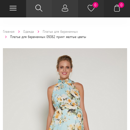
0
0
Главная
Одежда
Платье для беременных
Платье для беременных 09362 принт желтые цветы