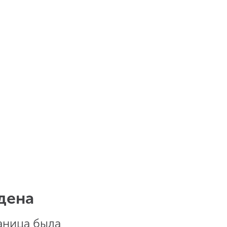
дена
аница была