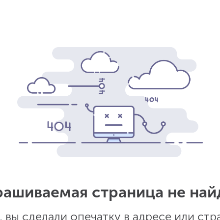
рашиваемая страница не най
 вы сделали опечатку в адресе или стр