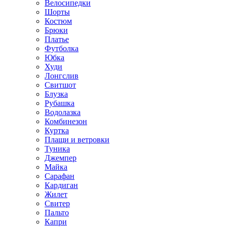
Велосипедки
Шорты
Костюм
Брюки
Платье
Футболка
Юбка
Худи
Лонгслив
Свитшот
Блузка
Рубашка
Водолазка
Комбинезон
Куртка
Плащи и ветровки
Туника
Джемпер
Майка
Сарафан
Кардиган
Жилет
Свитер
Пальто
Капри