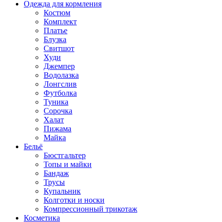
Одежда для кормления
Костюм
Комплект
Платье
Блузка
Свитшот
Худи
Джемпер
Водолазка
Лонгслив
Футболка
Туника
Сорочка
Халат
Пижама
Майка
Бельё
Бюстгальтер
Топы и майки
Бандаж
Трусы
Купальник
Колготки и носки
Компрессионный трикотаж
Косметика