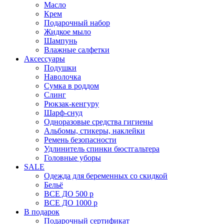
Масло
Крем
Подарочный набор
Жидкое мыло
Шампунь
Влажные салфетки
Аксессуары
Подушки
Наволочка
Сумка в роддом
Cлинг
Рюкзак-кенгуру
Шарф-снуд
Одноразовые средства гигиены
Альбомы, стикеры, наклейки
Ремень безопасности
Удлинитель спинки бюстгальтера
Головные уборы
SALE
Одежда для беременных со скидкой
Бельё
ВСЕ ДО 500 р
ВСЕ ДО 1000 р
В подарок
Подарочный сертификат