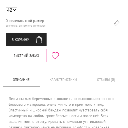
Определить свой размер
возможно, он немного изменился
В КОРЗИНУ
БЫСТРЫЙ ЗАКАЗ
ОПИСАНИЕ
ХАРАКТЕРИСТИКИ
ОТЗЫВЫ (0)
Леггинсы для беременных выполнены из высококачественного
флисового материала, очень мягкого и приятного к телу.
Эластичный и широкий бандаж позволит чувствовать себя
комфортно на любом сроке беременности и после неё. Верх
изделия можно отрегулировать с помощью утягивающей
резинки, фиксирующейся на пуговицу. Комфорт и идеальная