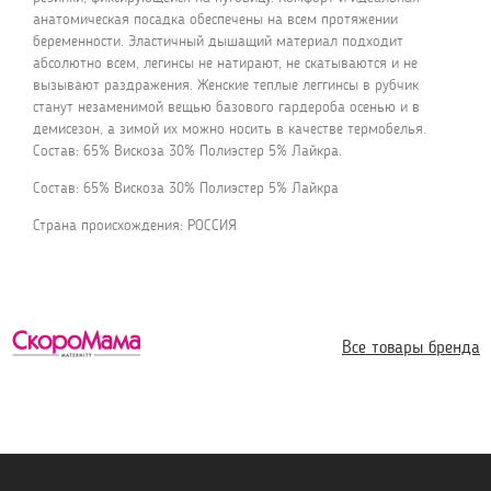
анатомическая посадка обеспечены на всем протяжении
беременности. Эластичный дышащий материал подходит
абсолютно всем, легинсы не натирают, не скатываются и не
вызывают раздражения. Женские теплые леггинсы в рубчик
станут незаменимой вещью базового гардероба осенью и в
демисезон, а зимой их можно носить в качестве термобелья.
Состав: 65% Вискоза 30% Полиэстер 5% Лайкра.
Состав: 65% Вискоза 30% Полиэстер 5% Лайкра
Страна происхождения: РОССИЯ
Все товары бренда