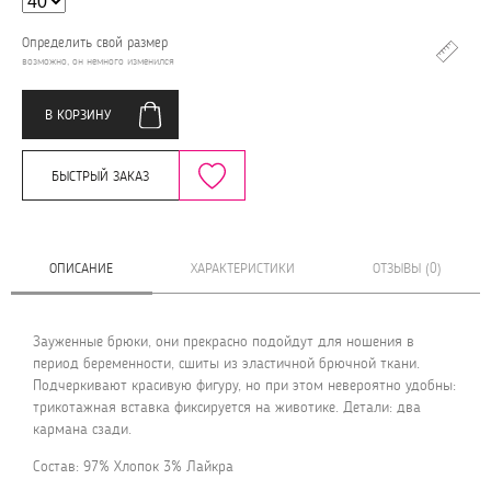
Определить свой размер
возможно, он немного изменился
В КОРЗИНУ
БЫСТРЫЙ ЗАКАЗ
ОПИСАНИЕ
ХАРАКТЕРИСТИКИ
ОТЗЫВЫ (0)
Зауженные брюки, они прекрасно подойдут для ношения в
период беременности, сшиты из эластичной брючной ткани.
Подчеркивают красивую фигуру, но при этом невероятно удобны:
трикотажная вставка фиксируется на животике. Детали: два
кармана сзади.
Состав: 97% Хлопок 3% Лайкра