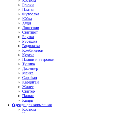
Костюм
Брюки
Платье
Футболка
Юбка
Худи
Лонгслив
Свитшот
Блузка
Рубашка
Водолазка
Комбинезон
Куртка
Плащи и ветровки
Туника
Джемпер
Майка
Сарафан
Кардиган
Жилет
Свитер
Пальто
Капри
Одежда для кормления
Костюм