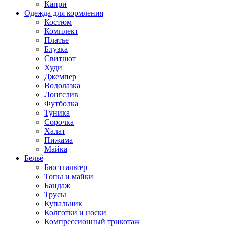
Капри
Одежда для кормления
Костюм
Комплект
Платье
Блузка
Свитшот
Худи
Джемпер
Водолазка
Лонгслив
Футболка
Туника
Сорочка
Халат
Пижама
Майка
Бельё
Бюстгальтер
Топы и майки
Бандаж
Трусы
Купальник
Колготки и носки
Компрессионный трикотаж