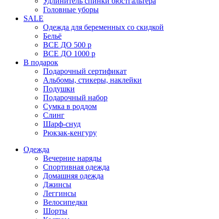
Удлинитель спинки бюстгальтера
Головные уборы
SALE
Одежда для беременных со скидкой
Бельё
ВСЕ ДО 500 р
ВСЕ ДО 1000 р
В подарок
Подарочный сертификат
Альбомы, стикеры, наклейки
Подушки
Подарочный набор
Сумка в роддом
Слинг
Шарф-снуд
Рюкзак-кенгуру
Одежда
Вечерние наряды
Спортивная одежда
Домашняя одежда
Джинсы
Леггинсы
Велосипедки
Шорты