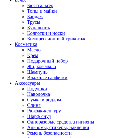
Бюстгальтер
Топы и майки
Бандаж
Трусы
Купальник
Колготки и носки
Компрессионный трикотаж
Косметика
Масло
Крем
Подарочный набор
Жидкое мыло
Шампунь
Влажные салфетки
Аксессуары
Подушки
Наволочка
Сумка в роддом
Cлинг
Рюкзак-кенгуру
Шарф-снуд
Одноразовые средства гигиены
Альбомы, стикеры, наклейки
Ремень безопасности