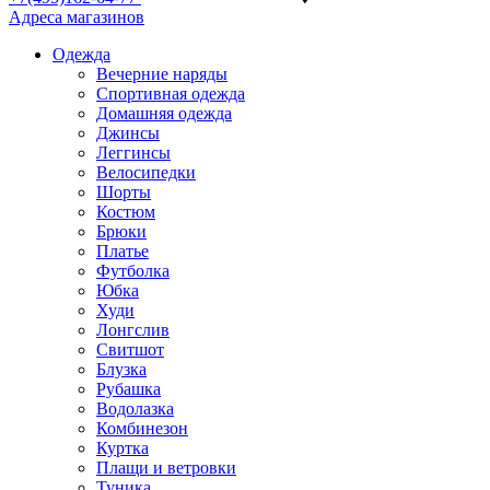
Адреса магазинов
Одежда
Вечерние наряды
Спортивная одежда
Домашняя одежда
Джинсы
Леггинсы
Велосипедки
Шорты
Костюм
Брюки
Платье
Футболка
Юбка
Худи
Лонгслив
Свитшот
Блузка
Рубашка
Водолазка
Комбинезон
Куртка
Плащи и ветровки
Туника