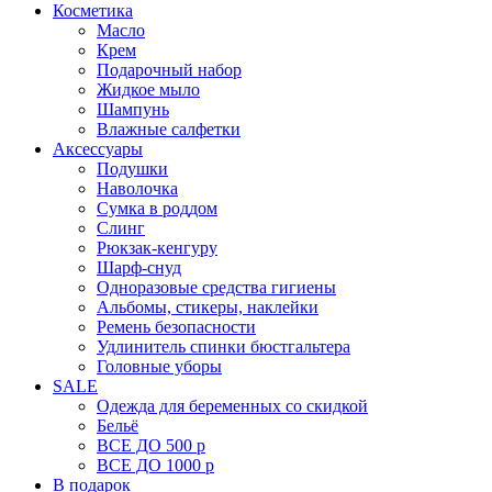
Косметика
Масло
Крем
Подарочный набор
Жидкое мыло
Шампунь
Влажные салфетки
Аксессуары
Подушки
Наволочка
Сумка в роддом
Cлинг
Рюкзак-кенгуру
Шарф-снуд
Одноразовые средства гигиены
Альбомы, стикеры, наклейки
Ремень безопасности
Удлинитель спинки бюстгальтера
Головные уборы
SALE
Одежда для беременных со скидкой
Бельё
ВСЕ ДО 500 р
ВСЕ ДО 1000 р
В подарок