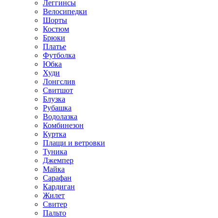
Леггинсы
Велосипедки
Шорты
Костюм
Брюки
Платье
Футболка
Юбка
Худи
Лонгслив
Свитшот
Блузка
Рубашка
Водолазка
Комбинезон
Куртка
Плащи и ветровки
Туника
Джемпер
Майка
Сарафан
Кардиган
Жилет
Свитер
Пальто