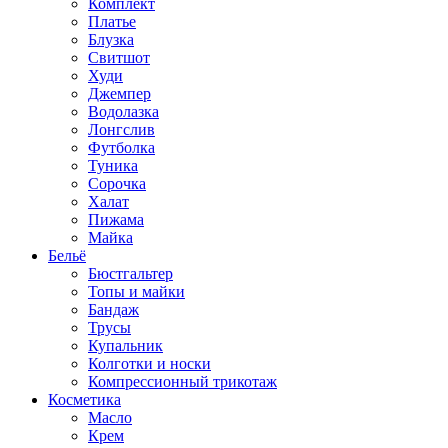
Комплект
Платье
Блузка
Свитшот
Худи
Джемпер
Водолазка
Лонгслив
Футболка
Туника
Сорочка
Халат
Пижама
Майка
Бельё
Бюстгальтер
Топы и майки
Бандаж
Трусы
Купальник
Колготки и носки
Компрессионный трикотаж
Косметика
Масло
Крем