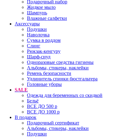
Подарочный набор
Жидкое мыло
Шампунь
Влажные салфетки
Аксессуары
Подушки
Наволочка
Сумка в роддом
Cлинг
Рюкзак-кенгуру
Шарф-снуд
Одноразовые средства гигиены
Альбомы, стикеры, наклейки
Ремень безопасности
Удлинитель спинки бюстгальтера
Головные уборы
SALE
Одежда для беременных со скидкой
Бельё
ВСЕ ДО 500 р
ВСЕ ДО 1000 р
В подарок
Подарочный сертификат
Альбомы, стикеры, наклейки
Подушки