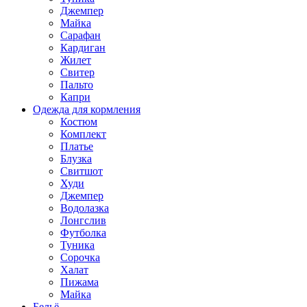
Джемпер
Майка
Сарафан
Кардиган
Жилет
Свитер
Пальто
Капри
Одежда для кормления
Костюм
Комплект
Платье
Блузка
Свитшот
Худи
Джемпер
Водолазка
Лонгслив
Футболка
Туника
Сорочка
Халат
Пижама
Майка
Бельё