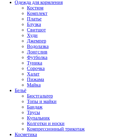
Одежда для кормления
Костюм
Комплект
Платье
Блузка
Свитшот
Худи
Джемпер
Водолазка
Лонгслив
Футболка
Туника
Сорочка
Халат
Пижама
Майка
Бельё
Бюстгальтер
Топы и майки
Бандаж
Трусы
Купальник
Колготки и носки
Компрессионный трикотаж
Косметика