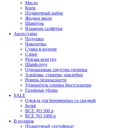
Масло
Крем
Подарочный набор
Жидкое мыло
Шампунь
Влажные салфетки
Аксессуары
Подушки
Наволочка
Сумка в роддом
Cлинг
Рюкзак-кенгуру
Шарф-снуд
Одноразовые средства гигиены
Альбомы, стикеры, наклейки
Ремень безопасности
Удлинитель спинки бюстгальтера
Головные уборы
SALE
Одежда для беременных со скидкой
Бельё
ВСЕ ДО 500 р
ВСЕ ДО 1000 р
В подарок
Подарочный сертификат