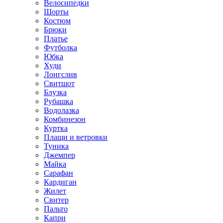
Велосипедки
Шорты
Костюм
Брюки
Платье
Футболка
Юбка
Худи
Лонгслив
Свитшот
Блузка
Рубашка
Водолазка
Комбинезон
Куртка
Плащи и ветровки
Туника
Джемпер
Майка
Сарафан
Кардиган
Жилет
Свитер
Пальто
Капри