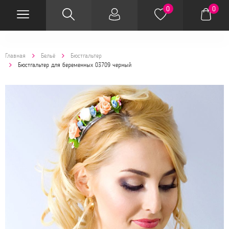
0
0
Главная
Бельё
Бюстгальтер
Бюстгальтер для беременных 03709 черный