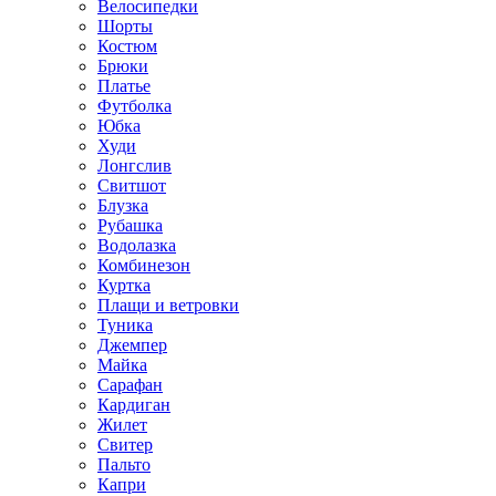
Велосипедки
Шорты
Костюм
Брюки
Платье
Футболка
Юбка
Худи
Лонгслив
Свитшот
Блузка
Рубашка
Водолазка
Комбинезон
Куртка
Плащи и ветровки
Туника
Джемпер
Майка
Сарафан
Кардиган
Жилет
Свитер
Пальто
Капри