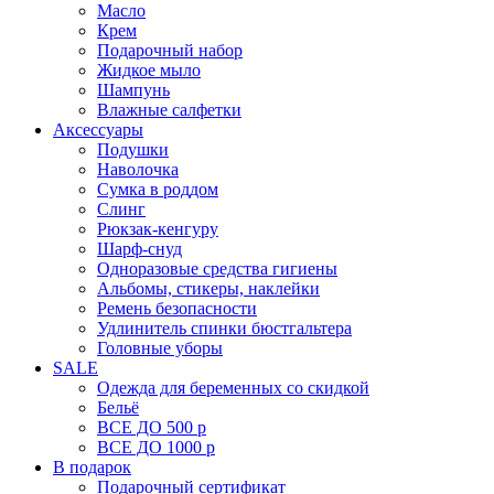
Масло
Крем
Подарочный набор
Жидкое мыло
Шампунь
Влажные салфетки
Аксессуары
Подушки
Наволочка
Сумка в роддом
Cлинг
Рюкзак-кенгуру
Шарф-снуд
Одноразовые средства гигиены
Альбомы, стикеры, наклейки
Ремень безопасности
Удлинитель спинки бюстгальтера
Головные уборы
SALE
Одежда для беременных со скидкой
Бельё
ВСЕ ДО 500 р
ВСЕ ДО 1000 р
В подарок
Подарочный сертификат