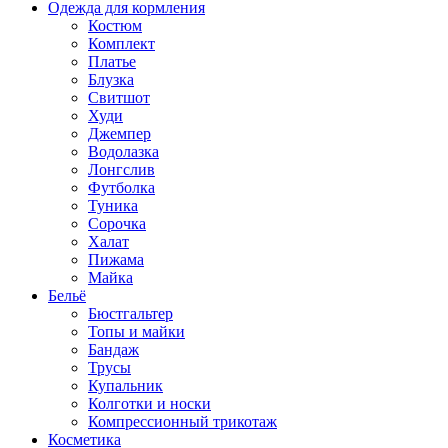
Одежда для кормления
Костюм
Комплект
Платье
Блузка
Свитшот
Худи
Джемпер
Водолазка
Лонгслив
Футболка
Туника
Сорочка
Халат
Пижама
Майка
Бельё
Бюстгальтер
Топы и майки
Бандаж
Трусы
Купальник
Колготки и носки
Компрессионный трикотаж
Косметика