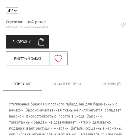
Определить свой размер
возможно, он немного изменился
В КОРЗИНУ
БЫСТРЫЙ ЗАКАЗ
ОПИСАНИЕ
ХАРАКТЕРИСТИКИ
ОТЗЫВЫ (0)
Утепленные брюки из плотного габардина для беременных с
начесом. Высококачественная ткань не пиллингуется, обладает
высокой износостойкостью, проста в уходе. Высокий
трикотажный бандаж не сдавливвает, мягко и деликатно
поддерживает растущий животик. Детали: скошенные карманы,
регулировка объема для животика осуществляется при помощи