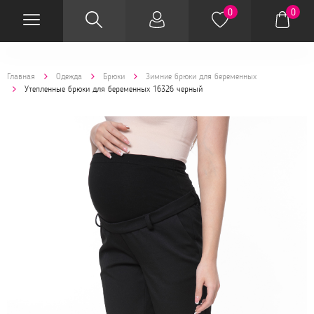
0
0
Главная
Одежда
Брюки
Зимние брюки для беременных
Утепленные брюки для беременных 16326 черный