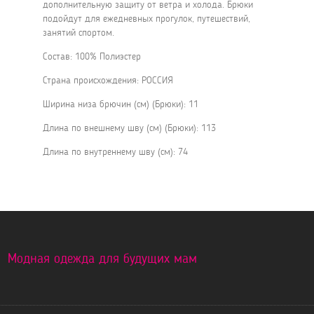
дополнительную защиту от ветра и холода. Брюки
подойдут для ежедневных прогулок, путешествий,
занятий спортом.
Состав: 100% Полиэстер
Страна происхождения: РОССИЯ
Ширина низа брючин (см) (Брюки): 11
Длина по внешнему шву (см) (Брюки): 113
Длина по внутреннему шву (см): 74
Модная одежда для будущих мам