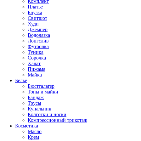
Комплект
Платье
Блузка
Свитшот
Худи
Джемпер
Водолазка
Лонгслив
Футболка
Туника
Сорочка
Халат
Пижама
Майка
Бельё
Бюстгальтер
Топы и майки
Бандаж
Трусы
Купальник
Колготки и носки
Компрессионный трикотаж
Косметика
Масло
Крем