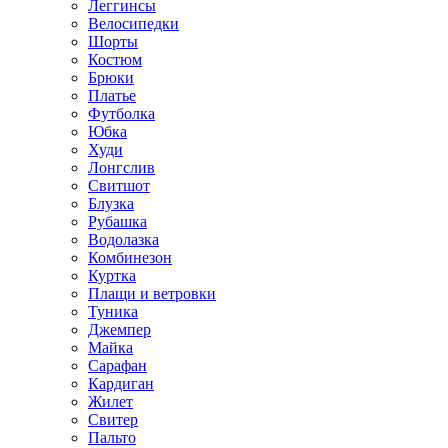
Леггинсы
Велосипедки
Шорты
Костюм
Брюки
Платье
Футболка
Юбка
Худи
Лонгслив
Свитшот
Блузка
Рубашка
Водолазка
Комбинезон
Куртка
Плащи и ветровки
Туника
Джемпер
Майка
Сарафан
Кардиган
Жилет
Свитер
Пальто