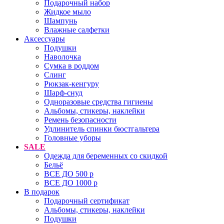
Подарочный набор
Жидкое мыло
Шампунь
Влажные салфетки
Аксессуары
Подушки
Наволочка
Сумка в роддом
Cлинг
Рюкзак-кенгуру
Шарф-снуд
Одноразовые средства гигиены
Альбомы, стикеры, наклейки
Ремень безопасности
Удлинитель спинки бюстгальтера
Головные уборы
SALE
Одежда для беременных со скидкой
Бельё
ВСЕ ДО 500 р
ВСЕ ДО 1000 р
В подарок
Подарочный сертификат
Альбомы, стикеры, наклейки
Подушки