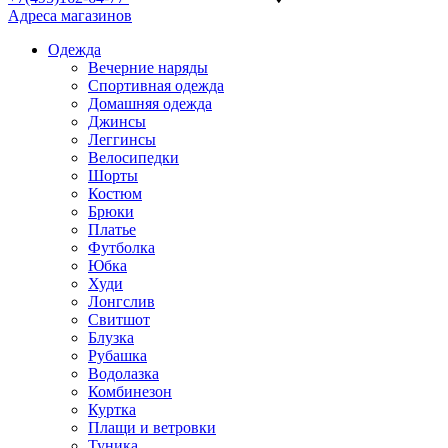
Адреса магазинов
Одежда
Вечерние наряды
Спортивная одежда
Домашняя одежда
Джинсы
Леггинсы
Велосипедки
Шорты
Костюм
Брюки
Платье
Футболка
Юбка
Худи
Лонгслив
Свитшот
Блузка
Рубашка
Водолазка
Комбинезон
Куртка
Плащи и ветровки
Туника