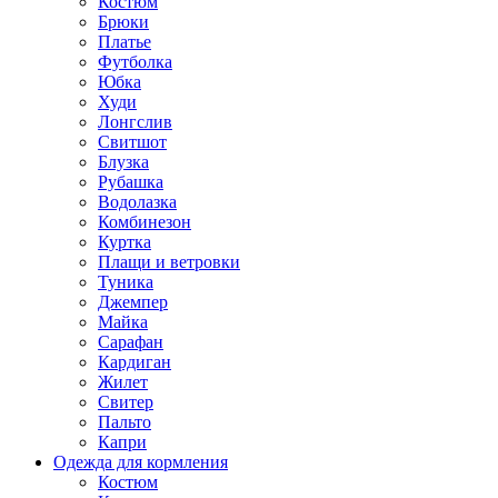
Костюм
Брюки
Платье
Футболка
Юбка
Худи
Лонгслив
Свитшот
Блузка
Рубашка
Водолазка
Комбинезон
Куртка
Плащи и ветровки
Туника
Джемпер
Майка
Сарафан
Кардиган
Жилет
Свитер
Пальто
Капри
Одежда для кормления
Костюм