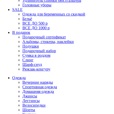
Удлинитель спинки бюстгальтера
Головные уборы
SALE
Одежда для беременных со скидкой
Бельё
ВСЕ ДО 500 р
ВСЕ ДО 1000 р
В подарок
Подарочный сертификат
Альбомы, стикеры, наклейки
Подушки
Подарочный набор
Сумка в роддом
Слинг
Шарф-снуд
Рюкзак-кенгуру
Одежда
Вечерние наряды
Спортивная одежда
Домашняя одежда
Джинсы
Леггинсы
Велосипедки
Шорты