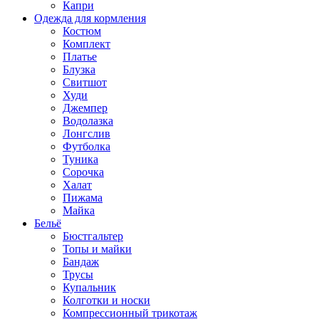
Капри
Одежда для кормления
Костюм
Комплект
Платье
Блузка
Свитшот
Худи
Джемпер
Водолазка
Лонгслив
Футболка
Туника
Сорочка
Халат
Пижама
Майка
Бельё
Бюстгальтер
Топы и майки
Бандаж
Трусы
Купальник
Колготки и носки
Компрессионный трикотаж