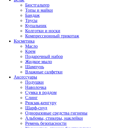
Бюстгальтер
Топы и майки
Бандаж
Трусы
Купальник
Колготки и носки
Компрессионный трикотаж
Косметика
Масло
Крем
Подарочный набор
Жидкое мыло
Шампунь
Влажные салфетки
Аксессуары
Подушки
Наволочка
Сумка в роддом
Cлинг
Рюкзак-кенгуру
Шарф-снуд
Одноразовые средства гигиены
Альбомы, стикеры, наклейки
Ремень безопасности