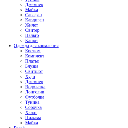
Джемпер
Майка
Сарафан
Кардиган
Жилет
Свитер
Пальто
Капри
Одежда для кормления
Костюм
Комплект
Платье
Блузка
Свитшот
Худи
Джемпер
Водолазка
Лонгслив
Футболка
Туника
Сорочка
Халат
Пижама
Майка
Бельё