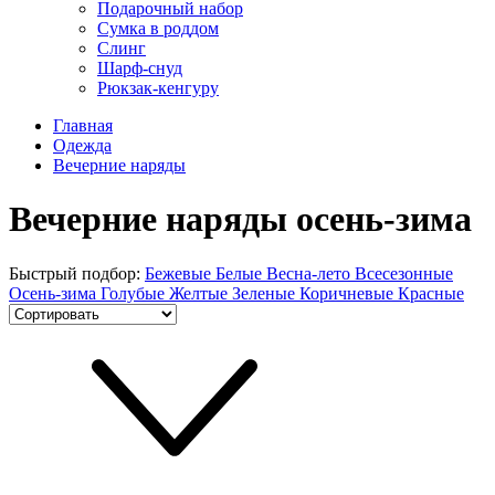
Подарочный набор
Сумка в роддом
Слинг
Шарф-снуд
Рюкзак-кенгуру
Главная
Одежда
Вечерние наряды
Вечерние наряды осень-зима
Быстрый подбор:
Бежевые
Белые
Весна-лето
Всесезонные
Осень-зима
Голубые
Желтые
Зеленые
Коричневые
Красные