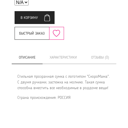
В КОРЗИНУ
БЫСТРЫЙ ЗАКАЗ
ОПИСАНИЕ
ХАРАКТЕРИСТИКИ
ОТЗЫВЫ (0)
Стильная прозрачная сумка с логотипом "СкороМама".
С двумя ручками, застежка на молнию. Такая сумка
способна вместить все необходимые в роддоме вещи!
Страна происхождения: РОССИЯ