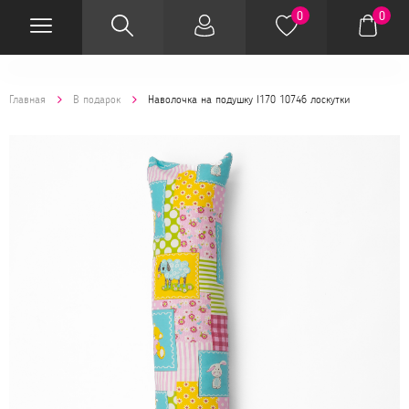
0
0
Главная
В подарок
Наволочка на подушку I170 10746 лоскутки