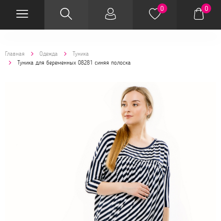
0
0
Главная
Одежда
Туника
Туника для беременных 08281 синяя полоска