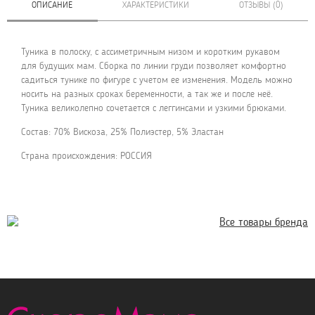
ОПИСАНИЕ
ХАРАКТЕРИСТИКИ
ОТЗЫВЫ (0)
Туника в полоску, с ассиметричным низом и коротким рукавом
для будущих мам. Сборка по линии груди позволяет комфортно
садиться тунике по фигуре с учетом ее изменения. Модель можно
носить на разных сроках беременности, а так же и после неё.
Туника великолепно сочетается с леггинсами и узкими брюками.
Состав: 70% Вискоза, 25% Полиэстер, 5% Эластан
Страна происхождения: РОССИЯ
Все товары бренда