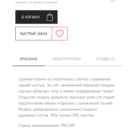
возможно, он немного изменился
В КОРЗИНУ
БЫСТРЫЙ ЗАКАЗ
ОПИСАНИЕ
ХАРАКТЕРИСТИКИ
ОТЗЫВЫ (0)
Трусики-стринги из эластичного хлопка с кружевной
задней частью. За счет заниженной передней посадки
хорошо облегают тело и нежно поддерживают живот.
Открытая модель идеально подходит всем кто отдаёт
предпочтение юбкам и брюкам с заниженной талией.
Модель декорирована изысканным гладким
кружевом.Состав: 90% хлопок,10% эластан.
Страна происхождения: РОССИЯ