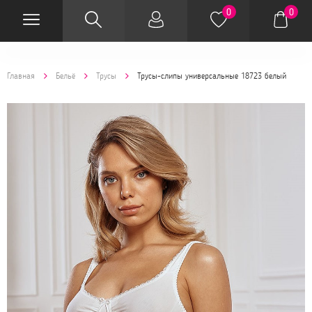
0
0
Главная
Бельё
Трусы
Трусы-слипы универсальные 18723 белый