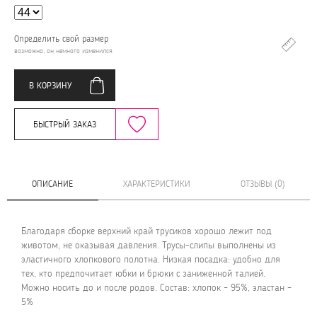
Определить свой размер
возможно, он немного изменился
В КОРЗИНУ
БЫСТРЫЙ ЗАКАЗ
ОПИСАНИЕ
ХАРАКТЕРИСТИКИ
ОТЗЫВЫ (0)
Благодаря сборке верхний край трусиков хорошо лежит под
животом, не оказывая давления. Трусы-слипы выполнены из
эластичного хлопкового полотна. Низкая посадка: удобно для
тех, кто предпочитает юбки и брюки с заниженной талией.
Можно носить до и после родов. Состав: хлопок – 95%, эластан –
5%