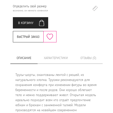
Определить свой размер
возможно, он немного изменился
В КОРЗИНУ
БЫСТРЫЙ ЗАКАЗ
ОПИСАНИЕ
ХАРАКТЕРИСТИКИ
ОТЗЫВЫ (0)
Трусы-шорты, окантованы лентой с рюшей, из
натурального хлопка. Трусики рекомендуются для
сохранения комфорта при изменении фигуры во время
беременности и после родов. Они хорошо облегают
тело и нежно поддерживают живот. Открытая модель
идеально подходит всем кто отдаёт предпочтение
юбкам и брюкам с заниженной талией. Модели
производятся на новейшем современном