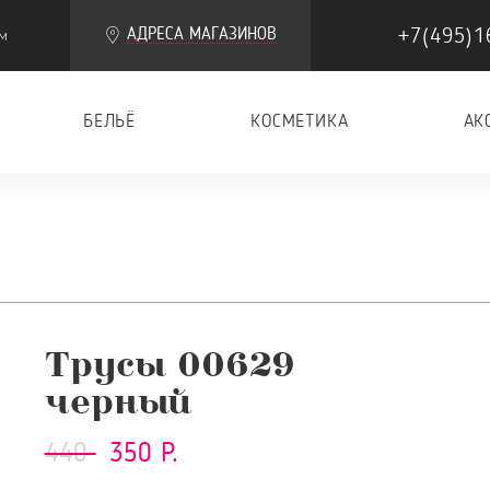
+7(495)1
АДРЕСА МАГАЗИНОВ
м
БЕЛЬЁ
КОСМЕТИКА
АК
Трусы 00629
черный
440
350 Р.