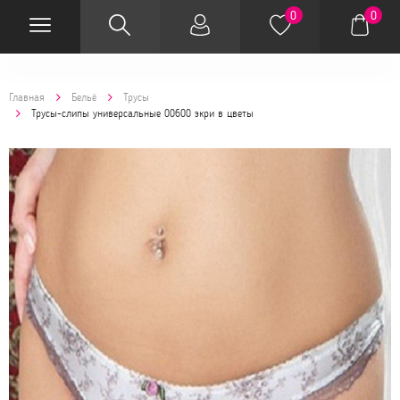
0
0
Главная
Бельё
Трусы
Трусы-слипы универсальные 00600 экри в цветы