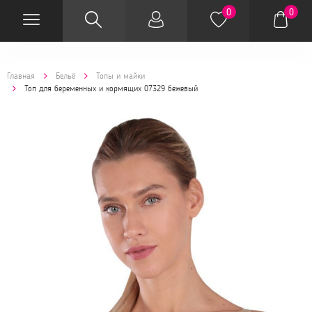
0
0
Главная
Бельё
Топы и майки
Топ для беременных и кормящих 07329 бежевый