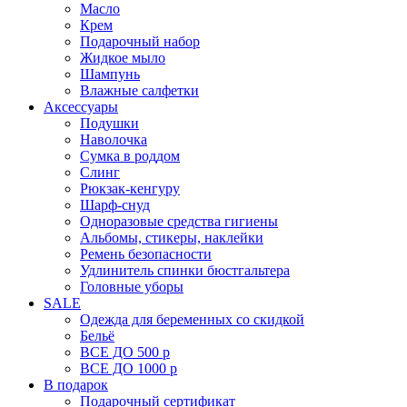
Масло
Крем
Подарочный набор
Жидкое мыло
Шампунь
Влажные салфетки
Аксессуары
Подушки
Наволочка
Сумка в роддом
Cлинг
Рюкзак-кенгуру
Шарф-снуд
Одноразовые средства гигиены
Альбомы, стикеры, наклейки
Ремень безопасности
Удлинитель спинки бюстгальтера
Головные уборы
SALE
Одежда для беременных со скидкой
Бельё
ВСЕ ДО 500 р
ВСЕ ДО 1000 р
В подарок
Подарочный сертификат