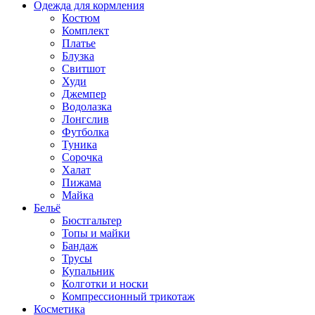
Одежда для кормления
Костюм
Комплект
Платье
Блузка
Свитшот
Худи
Джемпер
Водолазка
Лонгслив
Футболка
Туника
Сорочка
Халат
Пижама
Майка
Бельё
Бюстгальтер
Топы и майки
Бандаж
Трусы
Купальник
Колготки и носки
Компрессионный трикотаж
Косметика