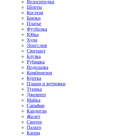
Велосипедки
Шорты
Костюм
Брюки
Платье
Футболка
Юбка
Худи
Лонгслив
Свитшот
Блузка
Рубашка
Водолазка
Комбинезон
Куртка
Плащи и ветровки
Туника
Джемпер
Майка
Сарафан
Кардиган
Жилет
Свитер
Пальто
Капри