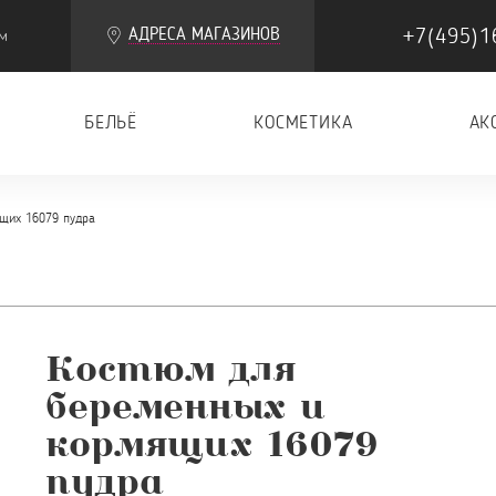
+7(495)1
АДРЕСА МАГАЗИНОВ
м
БЕЛЬЁ
КОСМЕТИКА
АК
щих 16079 пудра
Костюм для
беременных и
кормящих 16079
пудра