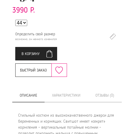
3990 Р.
Определить свой размер
возможно, он немного изменился
В КОРЗИНУ
БЫСТРЫЙ ЗАКАЗ
ОПИСАНИЕ
ХАРАКТЕРИСТИКИ
ОТЗЫВЫ (0)
Стильный костюм из высококачественного джерси для
беременных и кормящих. Свитшот имеет «секрет»
кормления – вертикальные потайные молнии –
позволит покормить малыша с повышенным