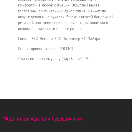
комфортом в любой ситуации. Округлый вырез
горловины, оригинальный декор плеча, манжет по
низу изделия и на рукавах. Брюки с низкой бандажной
резинкой под живот предназначены для ношения в
период беременности и после родов.
Состав: 65% Вискоза 30% Полиэстер 5% Лайкра
Страна происхождения: РОССИЯ
Длина по внешнему шву (см) (Брюки): 95
Модная одежда для будущих мам