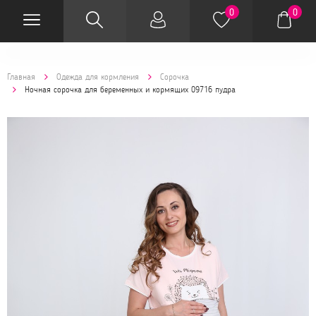
0
0
Главная
Одежда для кормления
Сорочка
Ночная сорочка для беременных и кормящих 09716 пудра