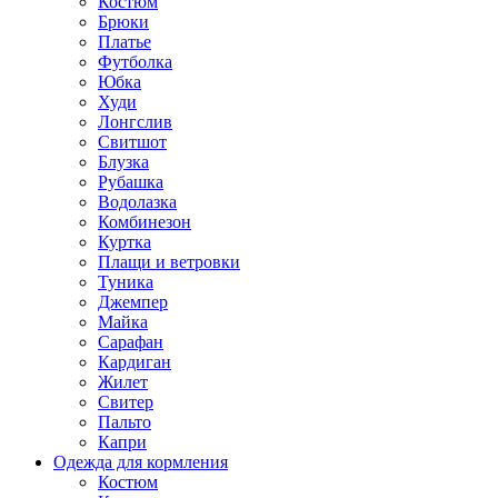
Костюм
Брюки
Платье
Футболка
Юбка
Худи
Лонгслив
Свитшот
Блузка
Рубашка
Водолазка
Комбинезон
Куртка
Плащи и ветровки
Туника
Джемпер
Майка
Сарафан
Кардиган
Жилет
Свитер
Пальто
Капри
Одежда для кормления
Костюм