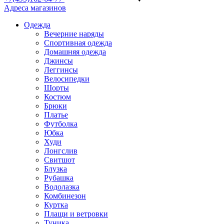
Адреса магазинов
Одежда
Вечерние наряды
Спортивная одежда
Домашняя одежда
Джинсы
Леггинсы
Велосипедки
Шорты
Костюм
Брюки
Платье
Футболка
Юбка
Худи
Лонгслив
Свитшот
Блузка
Рубашка
Водолазка
Комбинезон
Куртка
Плащи и ветровки
Туника