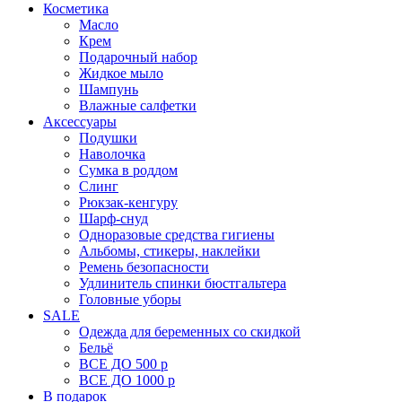
Косметика
Масло
Крем
Подарочный набор
Жидкое мыло
Шампунь
Влажные салфетки
Аксессуары
Подушки
Наволочка
Сумка в роддом
Cлинг
Рюкзак-кенгуру
Шарф-снуд
Одноразовые средства гигиены
Альбомы, стикеры, наклейки
Ремень безопасности
Удлинитель спинки бюстгальтера
Головные уборы
SALE
Одежда для беременных со скидкой
Бельё
ВСЕ ДО 500 р
ВСЕ ДО 1000 р
В подарок