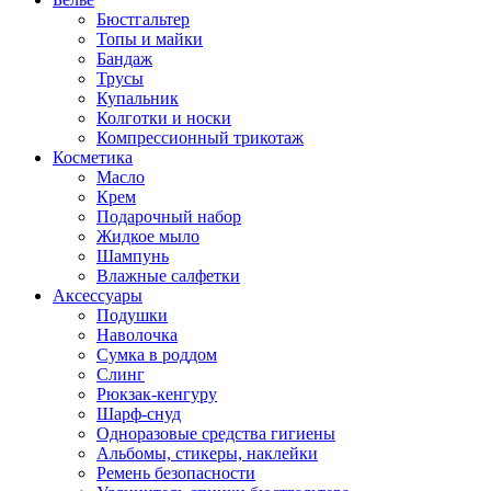
Бюстгальтер
Топы и майки
Бандаж
Трусы
Купальник
Колготки и носки
Компрессионный трикотаж
Косметика
Масло
Крем
Подарочный набор
Жидкое мыло
Шампунь
Влажные салфетки
Аксессуары
Подушки
Наволочка
Сумка в роддом
Cлинг
Рюкзак-кенгуру
Шарф-снуд
Одноразовые средства гигиены
Альбомы, стикеры, наклейки
Ремень безопасности