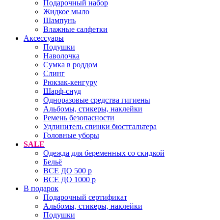
Подарочный набор
Жидкое мыло
Шампунь
Влажные салфетки
Аксессуары
Подушки
Наволочка
Сумка в роддом
Cлинг
Рюкзак-кенгуру
Шарф-снуд
Одноразовые средства гигиены
Альбомы, стикеры, наклейки
Ремень безопасности
Удлинитель спинки бюстгальтера
Головные уборы
SALE
Одежда для беременных со скидкой
Бельё
ВСЕ ДО 500 р
ВСЕ ДО 1000 р
В подарок
Подарочный сертификат
Альбомы, стикеры, наклейки
Подушки