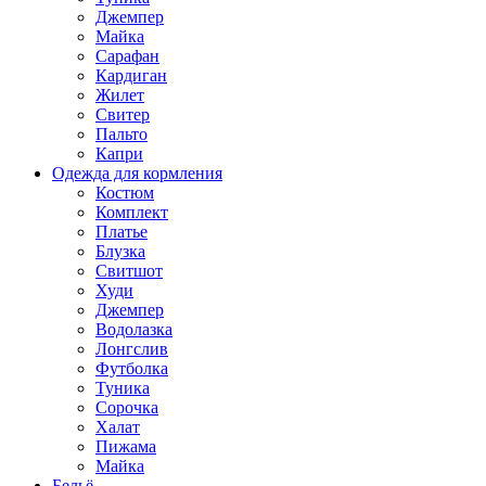
Джемпер
Майка
Сарафан
Кардиган
Жилет
Свитер
Пальто
Капри
Одежда для кормления
Костюм
Комплект
Платье
Блузка
Свитшот
Худи
Джемпер
Водолазка
Лонгслив
Футболка
Туника
Сорочка
Халат
Пижама
Майка
Бельё