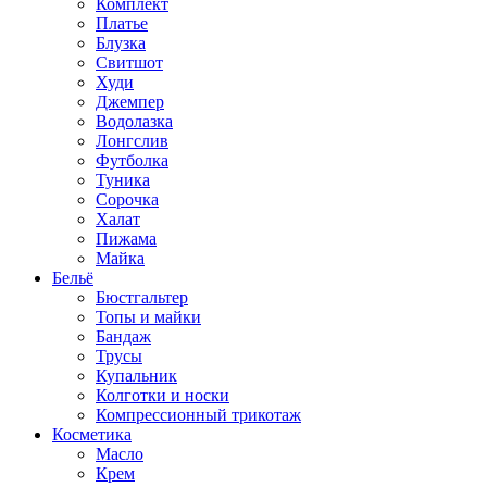
Комплект
Платье
Блузка
Свитшот
Худи
Джемпер
Водолазка
Лонгслив
Футболка
Туника
Сорочка
Халат
Пижама
Майка
Бельё
Бюстгальтер
Топы и майки
Бандаж
Трусы
Купальник
Колготки и носки
Компрессионный трикотаж
Косметика
Масло
Крем