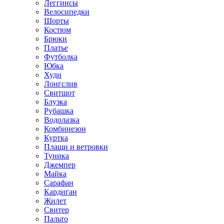
Леггинсы
Велосипедки
Шорты
Костюм
Брюки
Платье
Футболка
Юбка
Худи
Лонгслив
Свитшот
Блузка
Рубашка
Водолазка
Комбинезон
Куртка
Плащи и ветровки
Туника
Джемпер
Майка
Сарафан
Кардиган
Жилет
Свитер
Пальто