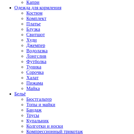
Капри
Одежда для кормления
Костюм
Комплект
Платье
Блузка
Свитшот
Худи
Джемпер
Водолазка
Лонгслив
Футболка
Туника
Сорочка
Халат
Пижама
Майка
Бельё
Бюстгальтер
Топы и майки
Бандаж
Трусы
Купальник
Колготки и носки
Компрессионный трикотаж