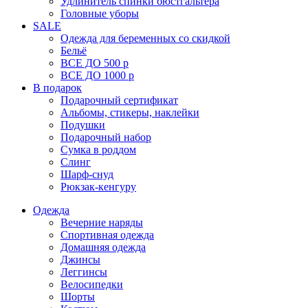
Удлинитель спинки бюстгальтера
Головные уборы
SALE
Одежда для беременных со скидкой
Бельё
ВСЕ ДО 500 р
ВСЕ ДО 1000 р
В подарок
Подарочный сертификат
Альбомы, стикеры, наклейки
Подушки
Подарочный набор
Сумка в роддом
Слинг
Шарф-снуд
Рюкзак-кенгуру
Одежда
Вечерние наряды
Спортивная одежда
Домашняя одежда
Джинсы
Леггинсы
Велосипедки
Шорты