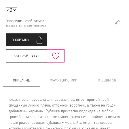
Определить свой размер
возможно, он немного изменился
В КОРЗИНУ
БЫСТРЫЙ ЗАКАЗ
ОПИСАНИЕ
ХАРАКТЕРИСТИКИ
ОТЗЫВЫ (0)
Классическая рубашка для беременных имеет прямой крой,
спущенную линию плеча, отложной воротник, а также на груди
добавлены карманы. Рубашка прекрасно подойдет на любом
сроке беременности, а также станет отличным подойдет в период
после родов. Базовая рубашка – модный элемент гардероба,
который сочетается с джинсами, брюками, юбками и может