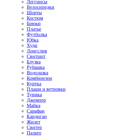
Леггинсы
Велосипедки
Шорты
Костюм
Брюки
Платье
Футболка
Юбка
Худи
Лонгслив
Свитшот
Блузка
Рубашка
Водолазка
Комбинезон
Куртка
Плащи и ветровки
Туника
Джемпер
Майка
Сарафан
Кардиган
Жилет
Свитер
Пальто