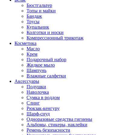
Бюстгальтер
Топы и майки
Бандаж
Трусы
Купальник
Колготки и носки
Компрессионный трикотаж
Косметика
Масло
Крем
Подарочный набор
Жидкое мыло
Шампунь
Влажные салфетки
Аксессуары
Подушки
Наволочка
Сумка в роддом
Cлинг
Рюкзак-кенгуру
Шарф-снуд
Одноразовые средства гигиены
Альбомы, стикеры, наклейки
Ремень безопасности