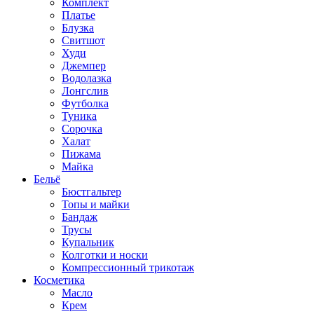
Комплект
Платье
Блузка
Свитшот
Худи
Джемпер
Водолазка
Лонгслив
Футболка
Туника
Сорочка
Халат
Пижама
Майка
Бельё
Бюстгальтер
Топы и майки
Бандаж
Трусы
Купальник
Колготки и носки
Компрессионный трикотаж
Косметика
Масло
Крем