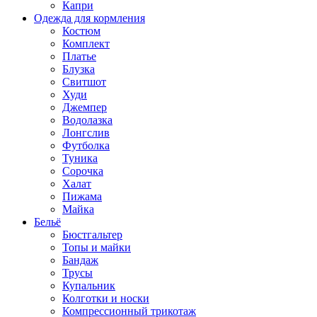
Капри
Одежда для кормления
Костюм
Комплект
Платье
Блузка
Свитшот
Худи
Джемпер
Водолазка
Лонгслив
Футболка
Туника
Сорочка
Халат
Пижама
Майка
Бельё
Бюстгальтер
Топы и майки
Бандаж
Трусы
Купальник
Колготки и носки
Компрессионный трикотаж