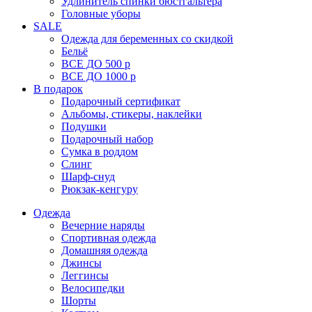
Удлинитель спинки бюстгальтера
Головные уборы
SALE
Одежда для беременных со скидкой
Бельё
ВСЕ ДО 500 р
ВСЕ ДО 1000 р
В подарок
Подарочный сертификат
Альбомы, стикеры, наклейки
Подушки
Подарочный набор
Сумка в роддом
Слинг
Шарф-снуд
Рюкзак-кенгуру
Одежда
Вечерние наряды
Спортивная одежда
Домашняя одежда
Джинсы
Леггинсы
Велосипедки
Шорты