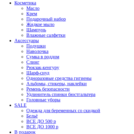
Косметика
Масло
Крем
Подарочный набор
Жидкое мыло
Шампунь
Влажные салфетки
Аксессуары
Подушки
Наволочка
Сумка в роддом
Cлинг
Рюкзак-кенгуру
Шарф-снуд
Одноразовые средства гигиены
Альбомы, стикеры, наклейки
Ремень безопасности
Удлинитель спинки бюстгальтера
Головные уборы
SALE
Одежда для беременных со скидкой
Бельё
ВСЕ ДО 500 р
ВСЕ ДО 1000 р
В подарок