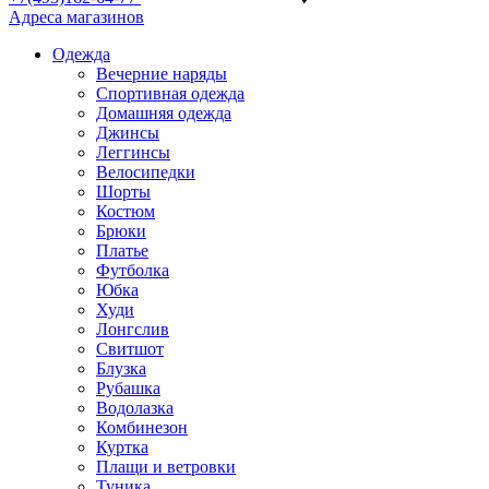
Адреса магазинов
Одежда
Вечерние наряды
Спортивная одежда
Домашняя одежда
Джинсы
Леггинсы
Велосипедки
Шорты
Костюм
Брюки
Платье
Футболка
Юбка
Худи
Лонгслив
Свитшот
Блузка
Рубашка
Водолазка
Комбинезон
Куртка
Плащи и ветровки
Туника