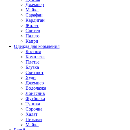
Джемпер
Майка
Сарафан
Кардиган
Жилет
Свитер
Пальто
Капри
Одежда для кормления
Костюм
Комплект
Платье
Блузка
Свитшот
Худи
Джемпер
Водолазка
Лонгслив
Футболка
Туника
Сорочка
Халат
Пижама
Майка
Бельё