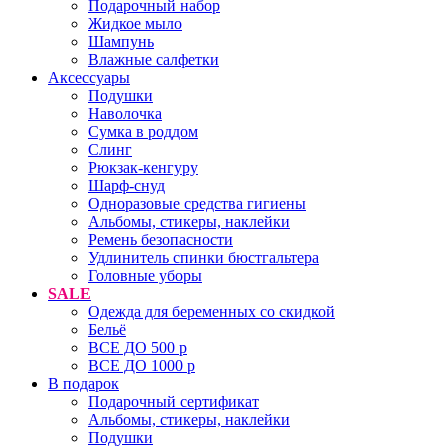
Подарочный набор
Жидкое мыло
Шампунь
Влажные салфетки
Аксессуары
Подушки
Наволочка
Сумка в роддом
Cлинг
Рюкзак-кенгуру
Шарф-снуд
Одноразовые средства гигиены
Альбомы, стикеры, наклейки
Ремень безопасности
Удлинитель спинки бюстгальтера
Головные уборы
SALE
Одежда для беременных со скидкой
Бельё
ВСЕ ДО 500 р
ВСЕ ДО 1000 р
В подарок
Подарочный сертификат
Альбомы, стикеры, наклейки
Подушки