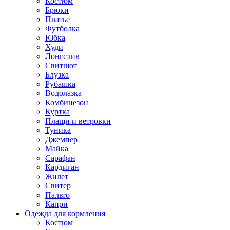
Костюм
Брюки
Платье
Футболка
Юбка
Худи
Лонгслив
Свитшот
Блузка
Рубашка
Водолазка
Комбинезон
Куртка
Плащи и ветровки
Туника
Джемпер
Майка
Сарафан
Кардиган
Жилет
Свитер
Пальто
Капри
Одежда для кормления
Костюм