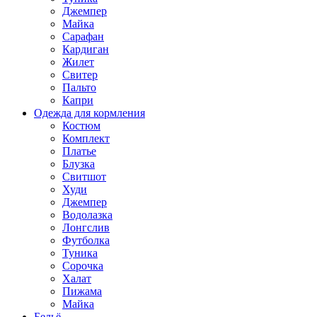
Джемпер
Майка
Сарафан
Кардиган
Жилет
Свитер
Пальто
Капри
Одежда для кормления
Костюм
Комплект
Платье
Блузка
Свитшот
Худи
Джемпер
Водолазка
Лонгслив
Футболка
Туника
Сорочка
Халат
Пижама
Майка
Бельё