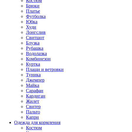
Костюм
Брюки
Платье
Футболка
Юбка
Худи
Лонгслив
Свитшот
Блузка
Рубашка
Водолазка
Комбинезон
Куртка
Плащи и ветровки
Туника
Джемпер
Майка
Сарафан
Кардиган
Жилет
Свитер
Пальто
Капри
Одежда для кормления
Костюм