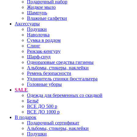
Подарочный набор
Жидкое мыло
Шампунь
Влажные салфетки
Аксессуары
Подушки
Наволочка
Сумка в роддом
Cлинг
Рюкзак-кенгуру
Шарф-снуд
Одноразовые средства гигиены
Альбомы, стикеры, наклейки
Ремень безопасности
Удлинитель спинки бюстгальтера
Головные уборы
SALE
Одежда для беременных со скидкой
Бельё
ВСЕ ДО 500 р
ВСЕ ДО 1000 р
В подарок
Подарочный сертификат
Альбомы, стикеры, наклейки
Подушки