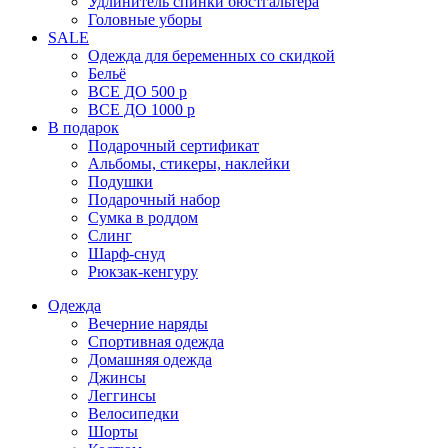
Удлинитель спинки бюстгальтера
Головные уборы
SALE
Одежда для беременных со скидкой
Бельё
ВСЕ ДО 500 р
ВСЕ ДО 1000 р
В подарок
Подарочный сертификат
Альбомы, стикеры, наклейки
Подушки
Подарочный набор
Сумка в роддом
Слинг
Шарф-снуд
Рюкзак-кенгуру
Одежда
Вечерние наряды
Спортивная одежда
Домашняя одежда
Джинсы
Леггинсы
Велосипедки
Шорты