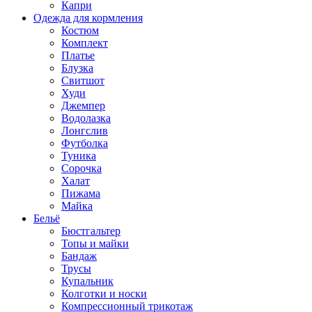
Капри
Одежда для кормления
Костюм
Комплект
Платье
Блузка
Свитшот
Худи
Джемпер
Водолазка
Лонгслив
Футболка
Туника
Сорочка
Халат
Пижама
Майка
Бельё
Бюстгальтер
Топы и майки
Бандаж
Трусы
Купальник
Колготки и носки
Компрессионный трикотаж