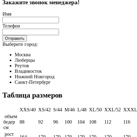
Закажите звонок менеджера!
Имя
Телефон
Отправить
Выберите город:
Москва
Люберцы
Реутов
Владивосток
Нижний Новгород
Санкт-Петербург
Таблица размеров
XXS/40
XS/42
S/44
M/46
L/48
XL/50
XXL/52
XXXL
объем
бедер
88
92
96
100
104
108
112
116
см
рост
164
170
170
170
170
170
170
170