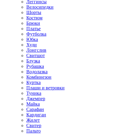
Леггинсы
Велосипедки
Шорты
Костюм
Брюки
Платье
Футболка
Юбка
Худи
Лонгслив
Свитшот
Блузка
Рубашка
Водолазка
Комбинезон
Куртка
Плащи и ветровки
Туника
Джемпер
Майка
Сарафан
Кардиган
Жилет
Свитер
Пальто