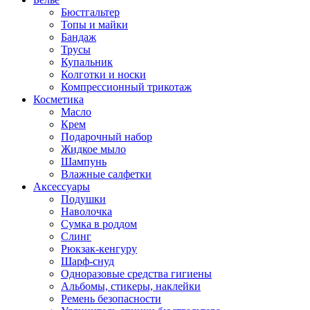
Бюстгальтер
Топы и майки
Бандаж
Трусы
Купальник
Колготки и носки
Компрессионный трикотаж
Косметика
Масло
Крем
Подарочный набор
Жидкое мыло
Шампунь
Влажные салфетки
Аксессуары
Подушки
Наволочка
Сумка в роддом
Cлинг
Рюкзак-кенгуру
Шарф-снуд
Одноразовые средства гигиены
Альбомы, стикеры, наклейки
Ремень безопасности