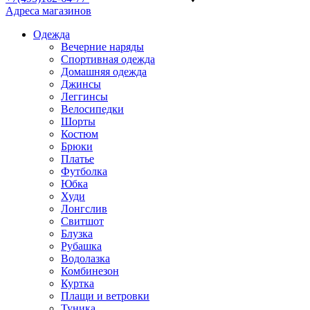
Адреса магазинов
Одежда
Вечерние наряды
Спортивная одежда
Домашняя одежда
Джинсы
Леггинсы
Велосипедки
Шорты
Костюм
Брюки
Платье
Футболка
Юбка
Худи
Лонгслив
Свитшот
Блузка
Рубашка
Водолазка
Комбинезон
Куртка
Плащи и ветровки
Туника