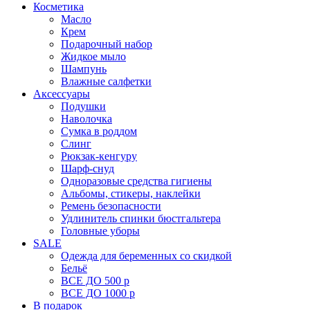
Косметика
Масло
Крем
Подарочный набор
Жидкое мыло
Шампунь
Влажные салфетки
Аксессуары
Подушки
Наволочка
Сумка в роддом
Cлинг
Рюкзак-кенгуру
Шарф-снуд
Одноразовые средства гигиены
Альбомы, стикеры, наклейки
Ремень безопасности
Удлинитель спинки бюстгальтера
Головные уборы
SALE
Одежда для беременных со скидкой
Бельё
ВСЕ ДО 500 р
ВСЕ ДО 1000 р
В подарок