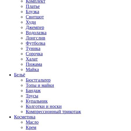
Комплект
Платье
Блузка
Свитшот
Худи
Джемпер
Водолазка
Лонгслив
Футболка
Туника
Сорочка
Халат
Пижама
Майка
Бельё
Бюстгальтер
Топы и майки
Бандаж
Трусы
Купальник
Колготки и носки
Компрессионный трикотаж
Косметика
Масло
Крем