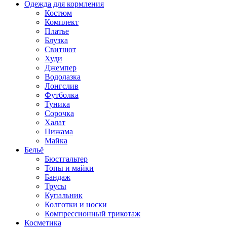
Одежда для кормления
Костюм
Комплект
Платье
Блузка
Свитшот
Худи
Джемпер
Водолазка
Лонгслив
Футболка
Туника
Сорочка
Халат
Пижама
Майка
Бельё
Бюстгальтер
Топы и майки
Бандаж
Трусы
Купальник
Колготки и носки
Компрессионный трикотаж
Косметика