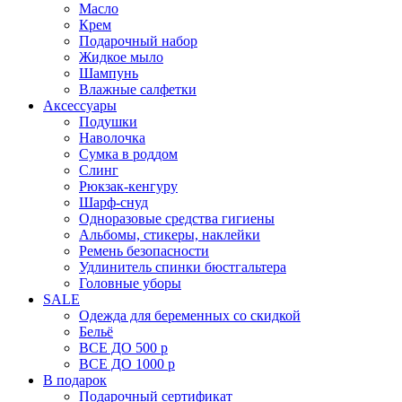
Масло
Крем
Подарочный набор
Жидкое мыло
Шампунь
Влажные салфетки
Аксессуары
Подушки
Наволочка
Сумка в роддом
Cлинг
Рюкзак-кенгуру
Шарф-снуд
Одноразовые средства гигиены
Альбомы, стикеры, наклейки
Ремень безопасности
Удлинитель спинки бюстгальтера
Головные уборы
SALE
Одежда для беременных со скидкой
Бельё
ВСЕ ДО 500 р
ВСЕ ДО 1000 р
В подарок
Подарочный сертификат