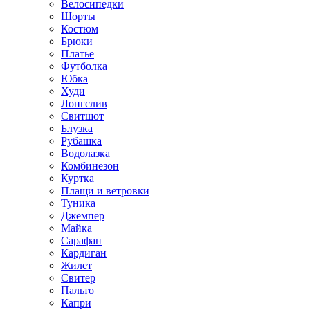
Велосипедки
Шорты
Костюм
Брюки
Платье
Футболка
Юбка
Худи
Лонгслив
Свитшот
Блузка
Рубашка
Водолазка
Комбинезон
Куртка
Плащи и ветровки
Туника
Джемпер
Майка
Сарафан
Кардиган
Жилет
Свитер
Пальто
Капри