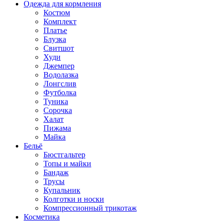
Одежда для кормления
Костюм
Комплект
Платье
Блузка
Свитшот
Худи
Джемпер
Водолазка
Лонгслив
Футболка
Туника
Сорочка
Халат
Пижама
Майка
Бельё
Бюстгальтер
Топы и майки
Бандаж
Трусы
Купальник
Колготки и носки
Компрессионный трикотаж
Косметика