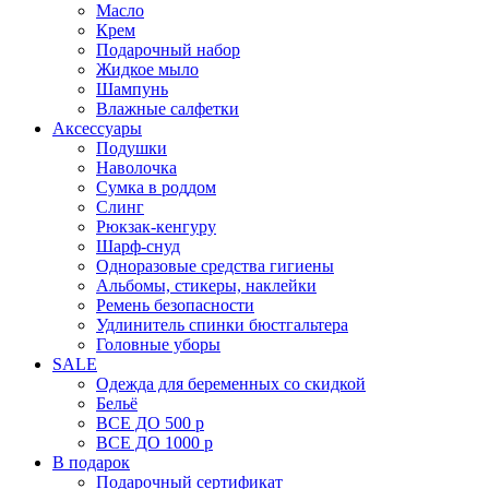
Масло
Крем
Подарочный набор
Жидкое мыло
Шампунь
Влажные салфетки
Аксессуары
Подушки
Наволочка
Сумка в роддом
Cлинг
Рюкзак-кенгуру
Шарф-снуд
Одноразовые средства гигиены
Альбомы, стикеры, наклейки
Ремень безопасности
Удлинитель спинки бюстгальтера
Головные уборы
SALE
Одежда для беременных со скидкой
Бельё
ВСЕ ДО 500 р
ВСЕ ДО 1000 р
В подарок
Подарочный сертификат