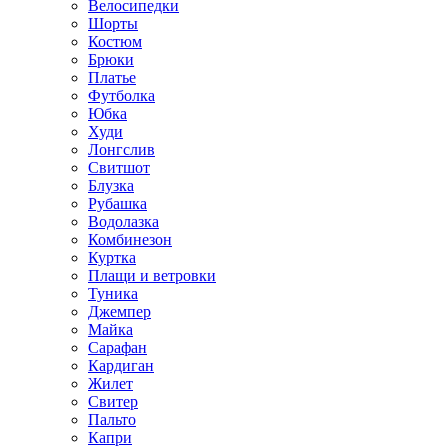
Велосипедки
Шорты
Костюм
Брюки
Платье
Футболка
Юбка
Худи
Лонгслив
Свитшот
Блузка
Рубашка
Водолазка
Комбинезон
Куртка
Плащи и ветровки
Туника
Джемпер
Майка
Сарафан
Кардиган
Жилет
Свитер
Пальто
Капри