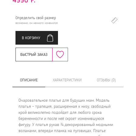
Определить свой размер
возможно, он немного изменился
В КОРЗИНУ
БЫСТРЫЙ ЗАКАЗ
ОПИСАНИЕ
ХАРАКТЕРИСТИКИ
ОТЗЫВЫ (0)
Очаровательное платье для будущих мам. Модель
платья – трапеция, расширенная к низу, свободный
крой великолепно подойдет для любого срока
беременности и после неё скроет изменившуюся
фигуру. У платья рукав ¾,декорированный модными
воланами, впереди планка на пуговицах. Платье