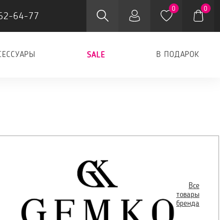
0
0
62-64-77
СЕССУАРЫ
В ПОДАРОК
SALE
Все
товары
бренда