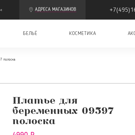
+7(495)1
АДРЕСА МАГАЗИНОВ
м
БЕЛЬЁ
КОСМЕТИКА
АК
7 полоска
Платье для
беременных 09597
полоска
4990 Р.