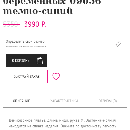
беременных 09056
темно-синий
5350
3990 Р.
Определить свой размер
возможно, он немного изменился
В КОРЗИНУ
БЫСТРЫЙ ЗАКАЗ
ОПИСАНИЕ
ХАРАКТЕРИСТИКИ
ОТЗЫВЫ (0)
Демисезонное платье, длина миди, рукав ¾. Застежка-молния
находится на спинке изделия. Оцените по достоинству легкость