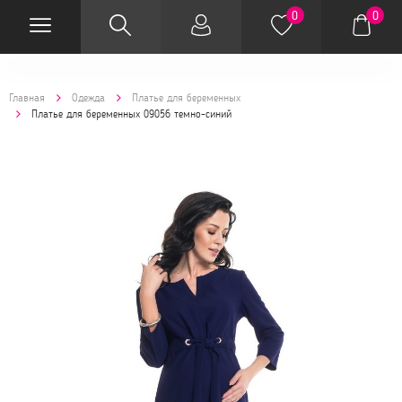
0
0
Главная
Одежда
Платье для беременных
Платье для беременных 09056 темно-синий