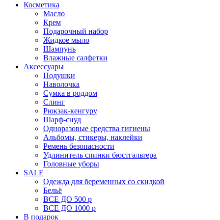
Косметика
Масло
Крем
Подарочный набор
Жидкое мыло
Шампунь
Влажные салфетки
Аксессуары
Подушки
Наволочка
Сумка в роддом
Cлинг
Рюкзак-кенгуру
Шарф-снуд
Одноразовые средства гигиены
Альбомы, стикеры, наклейки
Ремень безопасности
Удлинитель спинки бюстгальтера
Головные уборы
SALE
Одежда для беременных со скидкой
Бельё
ВСЕ ДО 500 р
ВСЕ ДО 1000 р
В подарок