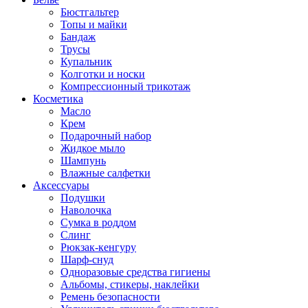
Бюстгальтер
Топы и майки
Бандаж
Трусы
Купальник
Колготки и носки
Компрессионный трикотаж
Косметика
Масло
Крем
Подарочный набор
Жидкое мыло
Шампунь
Влажные салфетки
Аксессуары
Подушки
Наволочка
Сумка в роддом
Cлинг
Рюкзак-кенгуру
Шарф-снуд
Одноразовые средства гигиены
Альбомы, стикеры, наклейки
Ремень безопасности