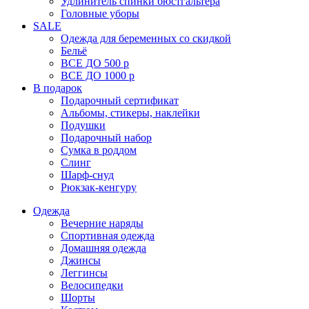
Удлинитель спинки бюстгальтера
Головные уборы
SALE
Одежда для беременных со скидкой
Бельё
ВСЕ ДО 500 р
ВСЕ ДО 1000 р
В подарок
Подарочный сертификат
Альбомы, стикеры, наклейки
Подушки
Подарочный набор
Сумка в роддом
Слинг
Шарф-снуд
Рюкзак-кенгуру
Одежда
Вечерние наряды
Спортивная одежда
Домашняя одежда
Джинсы
Леггинсы
Велосипедки
Шорты