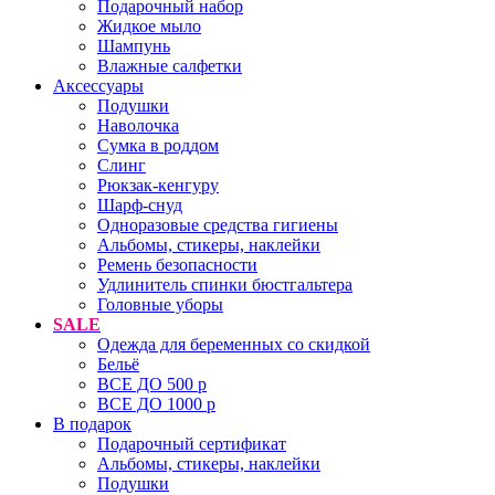
Подарочный набор
Жидкое мыло
Шампунь
Влажные салфетки
Аксессуары
Подушки
Наволочка
Сумка в роддом
Cлинг
Рюкзак-кенгуру
Шарф-снуд
Одноразовые средства гигиены
Альбомы, стикеры, наклейки
Ремень безопасности
Удлинитель спинки бюстгальтера
Головные уборы
SALE
Одежда для беременных со скидкой
Бельё
ВСЕ ДО 500 р
ВСЕ ДО 1000 р
В подарок
Подарочный сертификат
Альбомы, стикеры, наклейки
Подушки