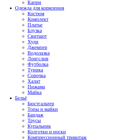
Капри
Одежда для кормления
Костюм
Комплект
Платье
Блузка
Свитшот
Худи
Джемпер
Водолазка
Лонгслив
Футболка
Туника
Сорочка
Халат
Пижама
Майка
Бельё
Бюстгальтер
Топы и майки
Бандаж
Трусы
Купальник
Колготки и носки
Компрессионный трикотаж