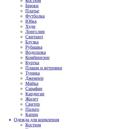
Костюм
Брюки
Платье
Футболка
Юбка
Худи
Лонгслив
Свитшот
Блузка
Рубашка
Водолазка
Комбинезон
Куртка
Плащи и ветровки
Туника
Джемпер
Майка
Сарафан
Кардиган
Жилет
Свитер
Пальто
Капри
Одежда для кормления
Костюм