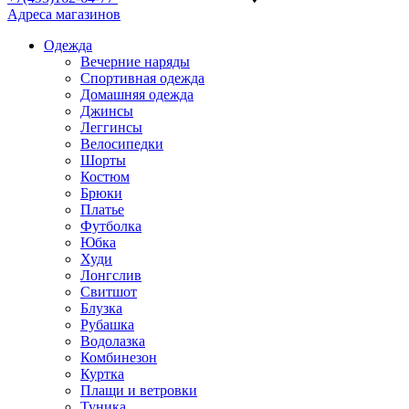
Адреса магазинов
Одежда
Вечерние наряды
Спортивная одежда
Домашняя одежда
Джинсы
Леггинсы
Велосипедки
Шорты
Костюм
Брюки
Платье
Футболка
Юбка
Худи
Лонгслив
Свитшот
Блузка
Рубашка
Водолазка
Комбинезон
Куртка
Плащи и ветровки
Туника