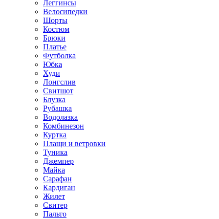
Леггинсы
Велосипедки
Шорты
Костюм
Брюки
Платье
Футболка
Юбка
Худи
Лонгслив
Свитшот
Блузка
Рубашка
Водолазка
Комбинезон
Куртка
Плащи и ветровки
Туника
Джемпер
Майка
Сарафан
Кардиган
Жилет
Свитер
Пальто