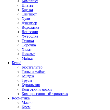
Комплект
Платье
Блузка
Свитшот
Худи
Джемпер
Водолазка
Лонгслив
Футболка
Туника
Сорочка
Халат
Пижама
Майка
Бельё
Бюстгальтер
Топы и майки
Бандаж
Трусы
Купальник
Колготки и носки
Компрессионный трикотаж
Косметика
Масло
Крем