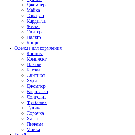
Джемпер
Майка
Сарафан
Кардиган
Жилет
Свитер
Пальто
Капри
Одежда для кормления
Костюм
Комплект
Платье
Блузка
Свитшот
Худи
Джемпер
Водолазка
Лонгслив
Футболка
Туника
Сорочка
Халат
Пижама
Майка
Бельё