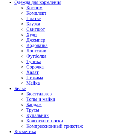
Одежда для кормления
Костюм
Комплект
Платье
Блузка
Свитшот
Худи
Джемпер
Водолазка
Лонгслив
Футболка
Туника
Сорочка
Халат
Пижама
Майка
Бельё
Бюстгальтер
Топы и майки
Бандаж
Трусы
Купальник
Колготки и носки
Компрессионный трикотаж
Косметика