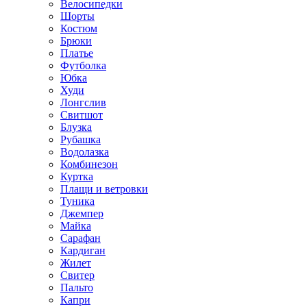
Велосипедки
Шорты
Костюм
Брюки
Платье
Футболка
Юбка
Худи
Лонгслив
Свитшот
Блузка
Рубашка
Водолазка
Комбинезон
Куртка
Плащи и ветровки
Туника
Джемпер
Майка
Сарафан
Кардиган
Жилет
Свитер
Пальто
Капри