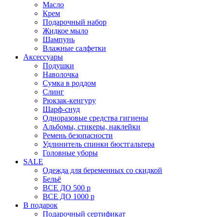
Масло
Крем
Подарочный набор
Жидкое мыло
Шампунь
Влажные салфетки
Аксессуары
Подушки
Наволочка
Сумка в роддом
Cлинг
Рюкзак-кенгуру
Шарф-снуд
Одноразовые средства гигиены
Альбомы, стикеры, наклейки
Ремень безопасности
Удлинитель спинки бюстгальтера
Головные уборы
SALE
Одежда для беременных со скидкой
Бельё
ВСЕ ДО 500 р
ВСЕ ДО 1000 р
В подарок
Подарочный сертификат