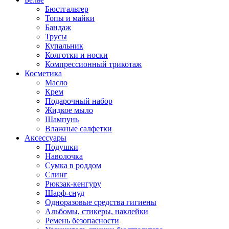
Бюстгальтер
Топы и майки
Бандаж
Трусы
Купальник
Колготки и носки
Компрессионный трикотаж
Косметика
Масло
Крем
Подарочный набор
Жидкое мыло
Шампунь
Влажные салфетки
Аксессуары
Подушки
Наволочка
Сумка в роддом
Cлинг
Рюкзак-кенгуру
Шарф-снуд
Одноразовые средства гигиены
Альбомы, стикеры, наклейки
Ремень безопасности