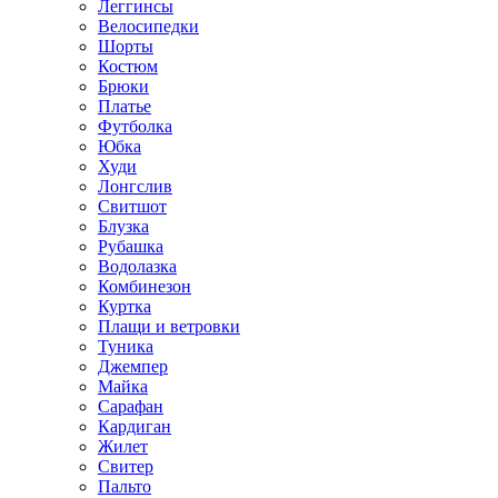
Леггинсы
Велосипедки
Шорты
Костюм
Брюки
Платье
Футболка
Юбка
Худи
Лонгслив
Свитшот
Блузка
Рубашка
Водолазка
Комбинезон
Куртка
Плащи и ветровки
Туника
Джемпер
Майка
Сарафан
Кардиган
Жилет
Свитер
Пальто