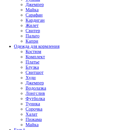
Джемпер
Майка
Сарафан
Кардиган
Жилет
Свитер
Пальто
Капри
Одежда для кормления
Костюм
Комплект
Платье
Блузка
Свитшот
Худи
Джемпер
Водолазка
Лонгслив
Футболка
Туника
Сорочка
Халат
Пижама
Майка
Бельё