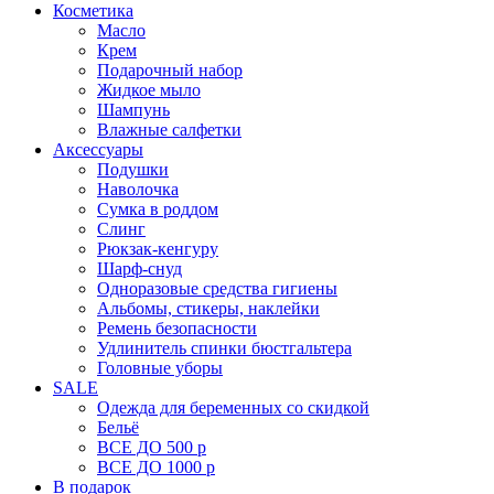
Косметика
Масло
Крем
Подарочный набор
Жидкое мыло
Шампунь
Влажные салфетки
Аксессуары
Подушки
Наволочка
Сумка в роддом
Cлинг
Рюкзак-кенгуру
Шарф-снуд
Одноразовые средства гигиены
Альбомы, стикеры, наклейки
Ремень безопасности
Удлинитель спинки бюстгальтера
Головные уборы
SALE
Одежда для беременных со скидкой
Бельё
ВСЕ ДО 500 р
ВСЕ ДО 1000 р
В подарок