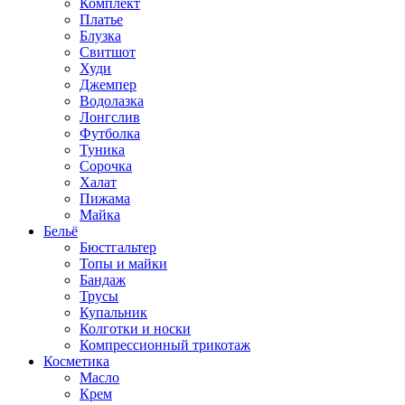
Комплект
Платье
Блузка
Свитшот
Худи
Джемпер
Водолазка
Лонгслив
Футболка
Туника
Сорочка
Халат
Пижама
Майка
Бельё
Бюстгальтер
Топы и майки
Бандаж
Трусы
Купальник
Колготки и носки
Компрессионный трикотаж
Косметика
Масло
Крем