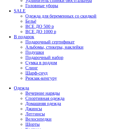
Удлинитель спинки бюстгальтера
Головные уборы
SALE
Одежда для беременных со скидкой
Бельё
ВСЕ ДО 500 р
ВСЕ ДО 1000 р
В подарок
Подарочный сертификат
Альбомы, стикеры, наклейки
Подушки
Подарочный набор
Сумка в роддом
Слинг
Шарф-снуд
Рюкзак-кенгуру
Одежда
Вечерние наряды
Спортивная одежда
Домашняя одежда
Джинсы
Леггинсы
Велосипедки
Шорты