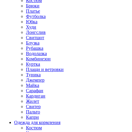
Костюм
Брюки
Платье
Футболка
Юбка
Худи
Лонгслив
Свитшот
Блузка
Рубашка
Водолазка
Комбинезон
Куртка
Плащи и ветровки
Туника
Джемпер
Майка
Сарафан
Кардиган
Жилет
Свитер
Пальто
Капри
Одежда для кормления
Костюм