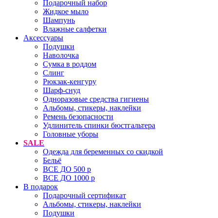
Подарочный набор
Жидкое мыло
Шампунь
Влажные салфетки
Аксессуары
Подушки
Наволочка
Сумка в роддом
Cлинг
Рюкзак-кенгуру
Шарф-снуд
Одноразовые средства гигиены
Альбомы, стикеры, наклейки
Ремень безопасности
Удлинитель спинки бюстгальтера
Головные уборы
SALE
Одежда для беременных со скидкой
Бельё
ВСЕ ДО 500 р
ВСЕ ДО 1000 р
В подарок
Подарочный сертификат
Альбомы, стикеры, наклейки
Подушки