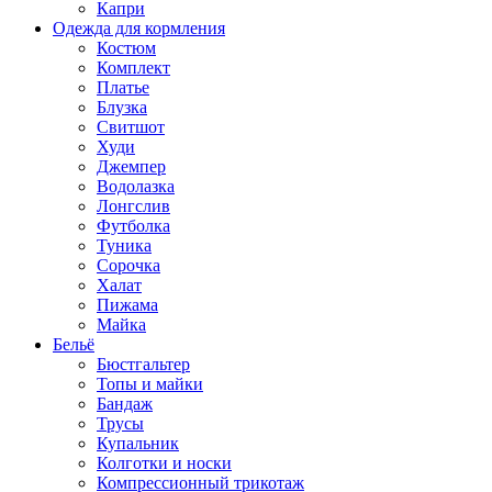
Капри
Одежда для кормления
Костюм
Комплект
Платье
Блузка
Свитшот
Худи
Джемпер
Водолазка
Лонгслив
Футболка
Туника
Сорочка
Халат
Пижама
Майка
Бельё
Бюстгальтер
Топы и майки
Бандаж
Трусы
Купальник
Колготки и носки
Компрессионный трикотаж