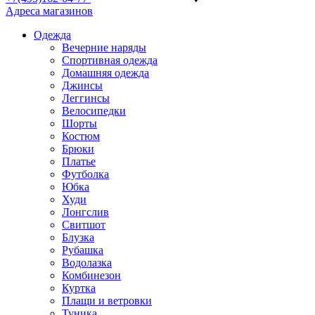
Адреса магазинов
Одежда
Вечерние наряды
Спортивная одежда
Домашняя одежда
Джинсы
Леггинсы
Велосипедки
Шорты
Костюм
Брюки
Платье
Футболка
Юбка
Худи
Лонгслив
Свитшот
Блузка
Рубашка
Водолазка
Комбинезон
Куртка
Плащи и ветровки
Туника