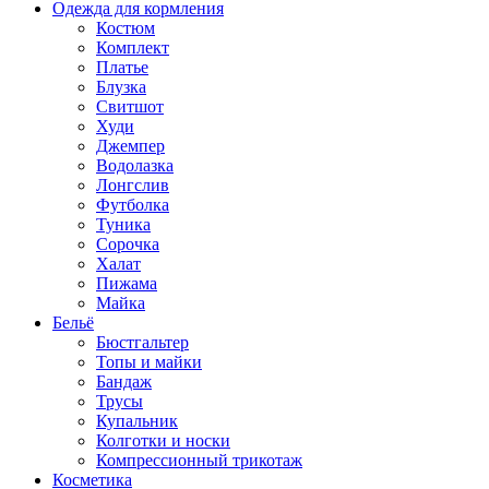
Одежда для кормления
Костюм
Комплект
Платье
Блузка
Свитшот
Худи
Джемпер
Водолазка
Лонгслив
Футболка
Туника
Сорочка
Халат
Пижама
Майка
Бельё
Бюстгальтер
Топы и майки
Бандаж
Трусы
Купальник
Колготки и носки
Компрессионный трикотаж
Косметика