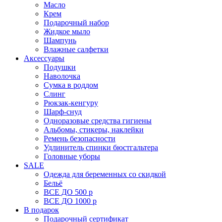
Масло
Крем
Подарочный набор
Жидкое мыло
Шампунь
Влажные салфетки
Аксессуары
Подушки
Наволочка
Сумка в роддом
Cлинг
Рюкзак-кенгуру
Шарф-снуд
Одноразовые средства гигиены
Альбомы, стикеры, наклейки
Ремень безопасности
Удлинитель спинки бюстгальтера
Головные уборы
SALE
Одежда для беременных со скидкой
Бельё
ВСЕ ДО 500 р
ВСЕ ДО 1000 р
В подарок
Подарочный сертификат