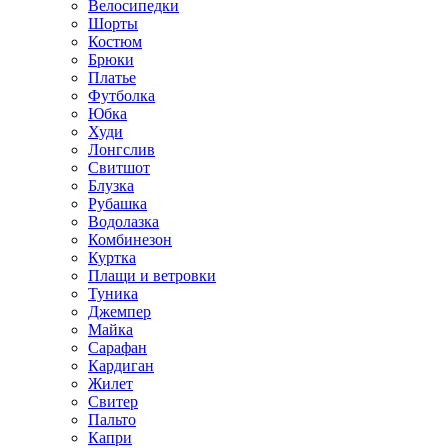
Велосипедки
Шорты
Костюм
Брюки
Платье
Футболка
Юбка
Худи
Лонгслив
Свитшот
Блузка
Рубашка
Водолазка
Комбинезон
Куртка
Плащи и ветровки
Туника
Джемпер
Майка
Сарафан
Кардиган
Жилет
Свитер
Пальто
Капри