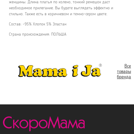
женщины. Длина платья по колено, тонкий ремешок даст
необходимое прилегание. Вы будете выглядеть эффектно и
стильно. Также есть в коричневом и темно-сером цвете.
Состав: -95% Хлопок 5% Эластан
Страна происхождения: ПОЛЬША
Все
товары
бренда