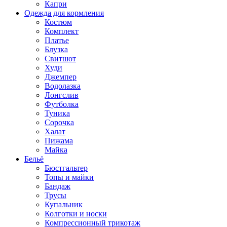
Капри
Одежда для кормления
Костюм
Комплект
Платье
Блузка
Свитшот
Худи
Джемпер
Водолазка
Лонгслив
Футболка
Туника
Сорочка
Халат
Пижама
Майка
Бельё
Бюстгальтер
Топы и майки
Бандаж
Трусы
Купальник
Колготки и носки
Компрессионный трикотаж