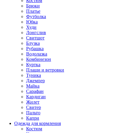
Костюм
Брюки
Платье
Футболка
Юбка
Худи
Лонгслив
Свитшот
Блузка
Рубашка
Водолазка
Комбинезон
Куртка
Плащи и ветровки
Туника
Джемпер
Майка
Сарафан
Кардиган
Жилет
Свитер
Пальто
Капри
Одежда для кормления
Костюм