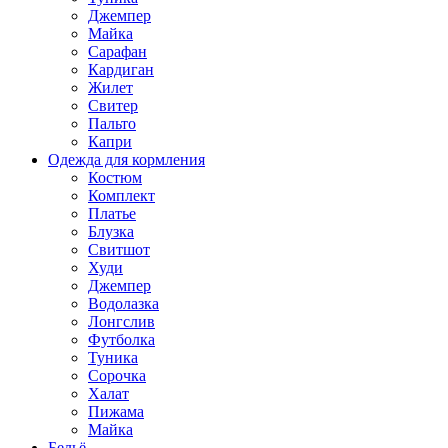
Джемпер
Майка
Сарафан
Кардиган
Жилет
Свитер
Пальто
Капри
Одежда для кормления
Костюм
Комплект
Платье
Блузка
Свитшот
Худи
Джемпер
Водолазка
Лонгслив
Футболка
Туника
Сорочка
Халат
Пижама
Майка
Бельё