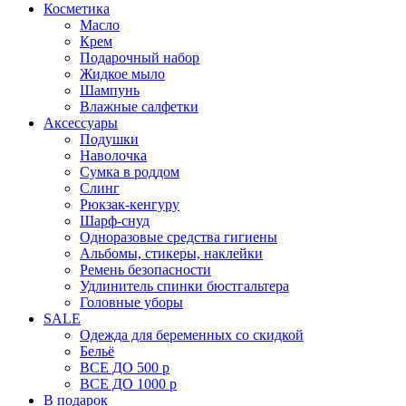
Косметика
Масло
Крем
Подарочный набор
Жидкое мыло
Шампунь
Влажные салфетки
Аксессуары
Подушки
Наволочка
Сумка в роддом
Cлинг
Рюкзак-кенгуру
Шарф-снуд
Одноразовые средства гигиены
Альбомы, стикеры, наклейки
Ремень безопасности
Удлинитель спинки бюстгальтера
Головные уборы
SALE
Одежда для беременных со скидкой
Бельё
ВСЕ ДО 500 р
ВСЕ ДО 1000 р
В подарок