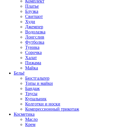
Комплект
Платье
Блузка
Свитшот
Худи
Джемпер
Водолазка
Лонгслив
Футболка
Туника
Сорочка
Халат
Пижама
Майка
Бельё
Бюстгальтер
Топы и майки
Бандаж
Трусы
Купальник
Колготки и носки
Компрессионный трикотаж
Косметика
Масло
Крем