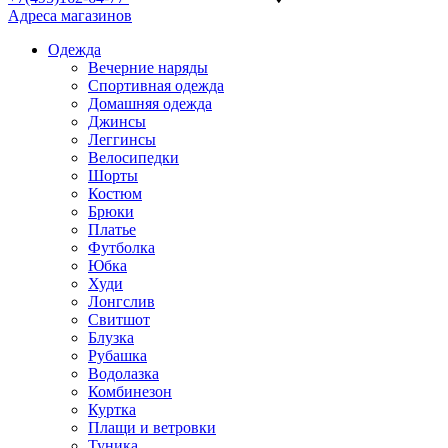
Адреса магазинов
Одежда
Вечерние наряды
Спортивная одежда
Домашняя одежда
Джинсы
Леггинсы
Велосипедки
Шорты
Костюм
Брюки
Платье
Футболка
Юбка
Худи
Лонгслив
Свитшот
Блузка
Рубашка
Водолазка
Комбинезон
Куртка
Плащи и ветровки
Туника