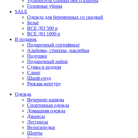
Удлинитель спинки бюстгальтера
Головные уборы
SALE
Одежда для беременных со скидкой
Бельё
ВСЕ ДО 500 р
ВСЕ ДО 1000 р
В подарок
Подарочный сертификат
Альбомы, стикеры, наклейки
Подушки
Подарочный набор
Сумка в роддом
Слинг
Шарф-снуд
Рюкзак-кенгуру
Одежда
Вечерние наряды
Спортивная одежда
Домашняя одежда
Джинсы
Леггинсы
Велосипедки
Шорты