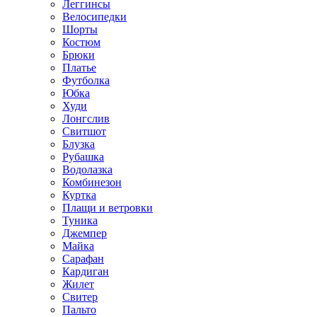
Леггинсы
Велосипедки
Шорты
Костюм
Брюки
Платье
Футболка
Юбка
Худи
Лонгслив
Свитшот
Блузка
Рубашка
Водолазка
Комбинезон
Куртка
Плащи и ветровки
Туника
Джемпер
Майка
Сарафан
Кардиган
Жилет
Свитер
Пальто