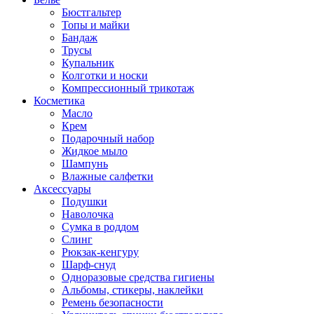
Бюстгальтер
Топы и майки
Бандаж
Трусы
Купальник
Колготки и носки
Компрессионный трикотаж
Косметика
Масло
Крем
Подарочный набор
Жидкое мыло
Шампунь
Влажные салфетки
Аксессуары
Подушки
Наволочка
Сумка в роддом
Cлинг
Рюкзак-кенгуру
Шарф-снуд
Одноразовые средства гигиены
Альбомы, стикеры, наклейки
Ремень безопасности