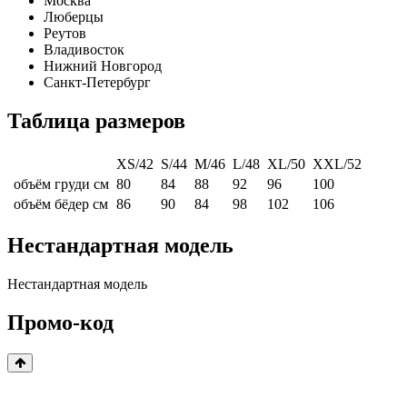
Москва
Люберцы
Реутов
Владивосток
Нижний Новгород
Санкт-Петербург
Таблица размеров
XS/42
S/44
M/46
L/48
XL/50
XXL/52
объём груди см
80
84
88
92
96
100
объём бёдер см
86
90
84
98
102
106
Нестандартная модель
Нестандартная модель
Промо-код