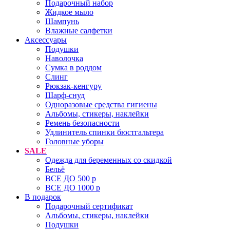
Подарочный набор
Жидкое мыло
Шампунь
Влажные салфетки
Аксессуары
Подушки
Наволочка
Сумка в роддом
Cлинг
Рюкзак-кенгуру
Шарф-снуд
Одноразовые средства гигиены
Альбомы, стикеры, наклейки
Ремень безопасности
Удлинитель спинки бюстгальтера
Головные уборы
SALE
Одежда для беременных со скидкой
Бельё
ВСЕ ДО 500 р
ВСЕ ДО 1000 р
В подарок
Подарочный сертификат
Альбомы, стикеры, наклейки
Подушки