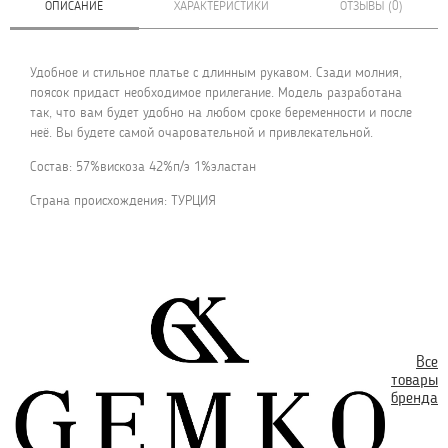
ОПИСАНИЕ
ХАРАКТЕРИСТИКИ
ОТЗЫВЫ (0)
Удобное и стильное платье с длинным рукавом. Сзади молния,
поясок придаст необходимое прилегание. Модель разработана
так, что вам будет удобно на любом сроке беременности и после
неё. Вы будете самой очаровательной и привлекательной.
Состав: 57%вискоза 42%п/э 1%эластан
Страна происхождения: ТУРЦИЯ
Все
товары
бренда