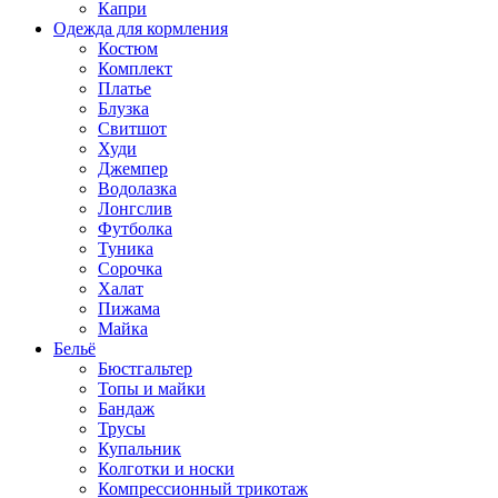
Капри
Одежда для кормления
Костюм
Комплект
Платье
Блузка
Свитшот
Худи
Джемпер
Водолазка
Лонгслив
Футболка
Туника
Сорочка
Халат
Пижама
Майка
Бельё
Бюстгальтер
Топы и майки
Бандаж
Трусы
Купальник
Колготки и носки
Компрессионный трикотаж