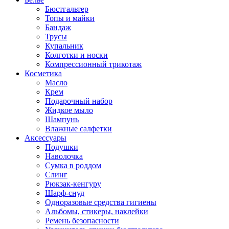
Бюстгальтер
Топы и майки
Бандаж
Трусы
Купальник
Колготки и носки
Компрессионный трикотаж
Косметика
Масло
Крем
Подарочный набор
Жидкое мыло
Шампунь
Влажные салфетки
Аксессуары
Подушки
Наволочка
Сумка в роддом
Cлинг
Рюкзак-кенгуру
Шарф-снуд
Одноразовые средства гигиены
Альбомы, стикеры, наклейки
Ремень безопасности