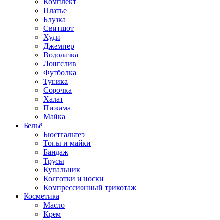
Комплект
Платье
Блузка
Свитшот
Худи
Джемпер
Водолазка
Лонгслив
Футболка
Туника
Сорочка
Халат
Пижама
Майка
Бельё
Бюстгальтер
Топы и майки
Бандаж
Трусы
Купальник
Колготки и носки
Компрессионный трикотаж
Косметика
Масло
Крем