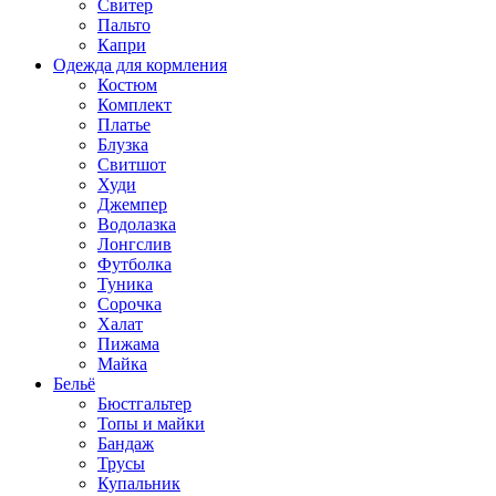
Свитер
Пальто
Капри
Одежда для кормления
Костюм
Комплект
Платье
Блузка
Свитшот
Худи
Джемпер
Водолазка
Лонгслив
Футболка
Туника
Сорочка
Халат
Пижама
Майка
Бельё
Бюстгальтер
Топы и майки
Бандаж
Трусы
Купальник