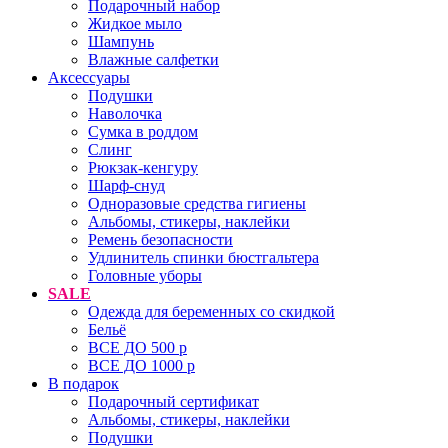
Подарочный набор
Жидкое мыло
Шампунь
Влажные салфетки
Аксессуары
Подушки
Наволочка
Сумка в роддом
Cлинг
Рюкзак-кенгуру
Шарф-снуд
Одноразовые средства гигиены
Альбомы, стикеры, наклейки
Ремень безопасности
Удлинитель спинки бюстгальтера
Головные уборы
SALE
Одежда для беременных со скидкой
Бельё
ВСЕ ДО 500 р
ВСЕ ДО 1000 р
В подарок
Подарочный сертификат
Альбомы, стикеры, наклейки
Подушки