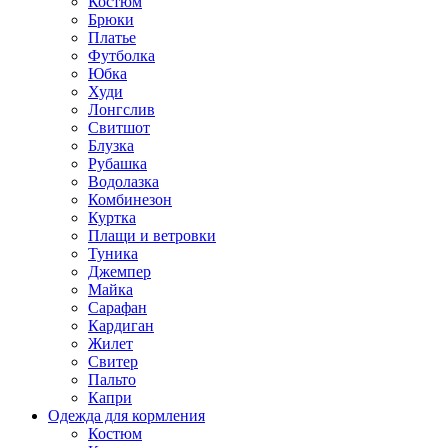
Костюм
Брюки
Платье
Футболка
Юбка
Худи
Лонгслив
Свитшот
Блузка
Рубашка
Водолазка
Комбинезон
Куртка
Плащи и ветровки
Туника
Джемпер
Майка
Сарафан
Кардиган
Жилет
Свитер
Пальто
Капри
Одежда для кормления
Костюм