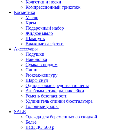
Колготки и носки
Компрессионный трикотаж
Косметика
Масло
Крем
Подарочный набор
Жидкое мыло
Шампунь
Влажные салфетки
Аксессуары
Подушки
Наволочка
Сумка в роддом
Cлинг
Рюкзак-кенгуру
Шарф-снуд
Одноразовые средства гигиены
Альбомы, стикеры, наклейки
Ремень безопасности
Удлинитель спинки бюстгальтера
Головные уборы
SALE
Одежда для беременных со скидкой
Бельё
ВСЕ ДО 500 р