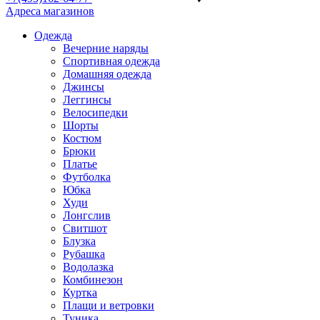
Адреса магазинов
Одежда
Вечерние наряды
Спортивная одежда
Домашняя одежда
Джинсы
Леггинсы
Велосипедки
Шорты
Костюм
Брюки
Платье
Футболка
Юбка
Худи
Лонгслив
Свитшот
Блузка
Рубашка
Водолазка
Комбинезон
Куртка
Плащи и ветровки
Туника