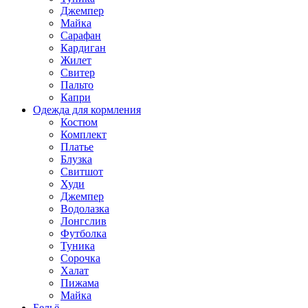
Джемпер
Майка
Сарафан
Кардиган
Жилет
Свитер
Пальто
Капри
Одежда для кормления
Костюм
Комплект
Платье
Блузка
Свитшот
Худи
Джемпер
Водолазка
Лонгслив
Футболка
Туника
Сорочка
Халат
Пижама
Майка
Бельё