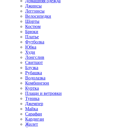
Домашняя одежда
Джинсы
Леггинсы
Велосипедки
Шорты
Костюм
Брюки
Платье
Футболка
Юбка
Худи
Лонгслив
Свитшот
Блузка
Рубашка
Водолазка
Комбинезон
Куртка
Плащи и ветровки
Туника
Джемпер
Майка
Сарафан
Кардиган
Жилет