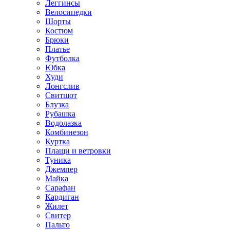
Леггинсы
Велосипедки
Шорты
Костюм
Брюки
Платье
Футболка
Юбка
Худи
Лонгслив
Свитшот
Блузка
Рубашка
Водолазка
Комбинезон
Куртка
Плащи и ветровки
Туника
Джемпер
Майка
Сарафан
Кардиган
Жилет
Свитер
Пальто