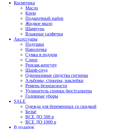
Косметика
Масло
Крем
Подарочный набор
Жидкое мыло
Шампунь
Влажные салфетки
Аксессуары
Подушки
Наволочка
Сумка в роддом
Cлинг
Рюкзак-кенгуру
Шарф-снуд
Одноразовые средства гигиены
Альбомы, стикеры, наклейки
Ремень безопасности
Удлинитель спинки бюстгальтера
Головные уборы
SALE
Одежда для беременных со скидкой
Бельё
ВСЕ ДО 500 р
ВСЕ ДО 1000 р
В подарок