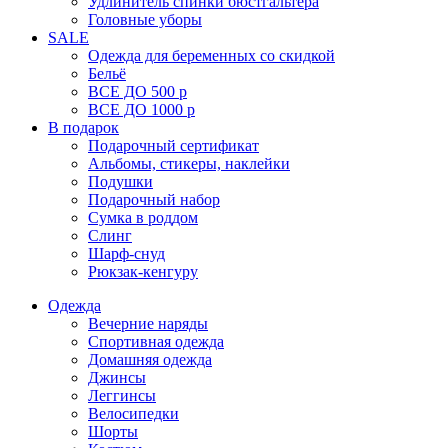
Удлинитель спинки бюстгальтера
Головные уборы
SALE
Одежда для беременных со скидкой
Бельё
ВСЕ ДО 500 р
ВСЕ ДО 1000 р
В подарок
Подарочный сертификат
Альбомы, стикеры, наклейки
Подушки
Подарочный набор
Сумка в роддом
Слинг
Шарф-снуд
Рюкзак-кенгуру
Одежда
Вечерние наряды
Спортивная одежда
Домашняя одежда
Джинсы
Леггинсы
Велосипедки
Шорты