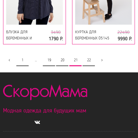
БЛУЗКА ДЛЯ
КУРТКА ДЛЯ
3490
22490
БЕРЕМЕННЫХ И
БЕРЕМЕННЫХ 05145
1790 Р.
9990 Р.
КОРМЯЩИХ 09844
МЯТНЫЙ
СИНИЙ
1
…
19
20
21
22
Модная одежда для будущих мам