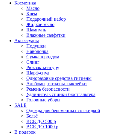
Косметика
Масло
Крем
Подарочный набор
Жидкое мыло
Шампунь
Влажные салфетки
Аксессуары
Подушки
Наволочка
Сумка в роддом
Cлинг
Рюкзак-кенгуру
Шарф-снуд
Одноразовые средства гигиены
Альбомы, стикеры, наклейки
Ремень безопасности
Удлинитель спинки бюстгальтера
Головные уборы
SALE
Одежда для беременных со скидкой
Бельё
ВСЕ ДО 500 р
ВСЕ ДО 1000 р
В подарок