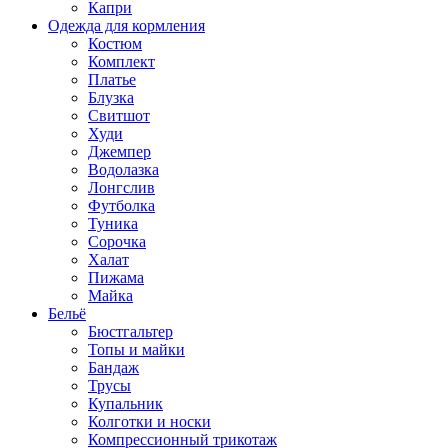
Капри
Одежда для кормления
Костюм
Комплект
Платье
Блузка
Свитшот
Худи
Джемпер
Водолазка
Лонгслив
Футболка
Туника
Сорочка
Халат
Пижама
Майка
Бельё
Бюстгальтер
Топы и майки
Бандаж
Трусы
Купальник
Колготки и носки
Компрессионный трикотаж