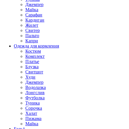
Джемпер
Майка
Сарафан
Кардиган
Жилет
Свитер
Пальто
Капри
Одежда для кормления
Костюм
Комплект
Платье
Блузка
Свитшот
Худи
Джемпер
Водолазка
Лонгслив
Футболка
Туника
Сорочка
Халат
Пижама
Майка
Бельё