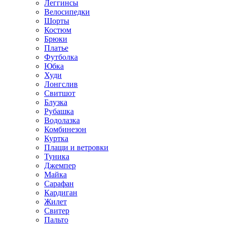
Леггинсы
Велосипедки
Шорты
Костюм
Брюки
Платье
Футболка
Юбка
Худи
Лонгслив
Свитшот
Блузка
Рубашка
Водолазка
Комбинезон
Куртка
Плащи и ветровки
Туника
Джемпер
Майка
Сарафан
Кардиган
Жилет
Свитер
Пальто