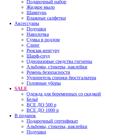
Подарочный набор
Жидкое мыло
Шампунь
Влажные салфетки
Аксессуары
Подушки
Наволочка
Сумка в роддом
Cлинг
Рюкзак-кенгуру
Шарф-снуд
Одноразовые средства гигиены
Альбомы, стикеры, наклейки
Ремень безопасности
Удлинитель спинки бюстгальтера
Головные уборы
SALE
Одежда для беременных со скидкой
Бельё
ВСЕ ДО 500 р
ВСЕ ДО 1000 р
В подарок
Подарочный сертификат
Альбомы, стикеры, наклейки
Подушки