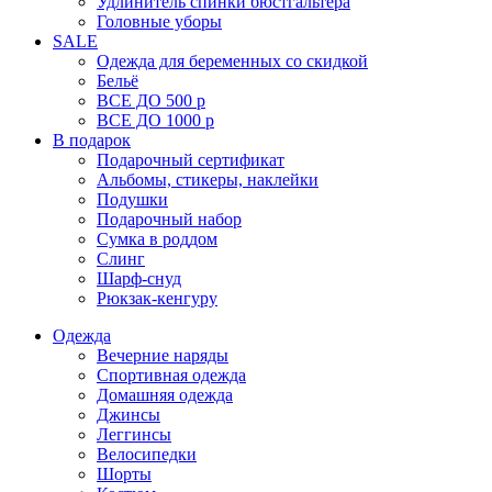
Удлинитель спинки бюстгальтера
Головные уборы
SALE
Одежда для беременных со скидкой
Бельё
ВСЕ ДО 500 р
ВСЕ ДО 1000 р
В подарок
Подарочный сертификат
Альбомы, стикеры, наклейки
Подушки
Подарочный набор
Сумка в роддом
Слинг
Шарф-снуд
Рюкзак-кенгуру
Одежда
Вечерние наряды
Спортивная одежда
Домашняя одежда
Джинсы
Леггинсы
Велосипедки
Шорты