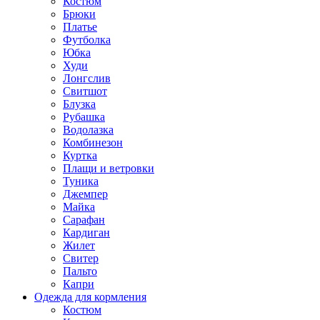
Костюм
Брюки
Платье
Футболка
Юбка
Худи
Лонгслив
Свитшот
Блузка
Рубашка
Водолазка
Комбинезон
Куртка
Плащи и ветровки
Туника
Джемпер
Майка
Сарафан
Кардиган
Жилет
Свитер
Пальто
Капри
Одежда для кормления
Костюм