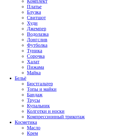
Комплект
Платье
Блузка
Свитшот
Худи
Джемпер
Водолазка
Лонгслив
Футболка
Туника
Сорочка
Халат
Пижама
Майка
Бельё
Бюстгальтер
Топы и майки
Бандаж
Трусы
Купальник
Колготки и носки
Компрессионный трикотаж
Косметика
Масло
Крем