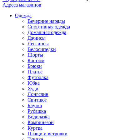
Адреса магазинов
Одежда
Вечерние наряды
Спортивная одежда
Домашняя одежда
Джинсы
Леггинсы
Велосипедки
Шорты
Костюм
Брюки
Платье
Футболка
Юбка
Худи
Лонгслив
Свитшот
Блузка
Рубашка
Водолазка
Комбинезон
Куртка
Плащи и ветровки
Туника