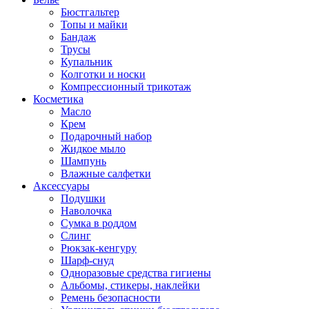
Бюстгальтер
Топы и майки
Бандаж
Трусы
Купальник
Колготки и носки
Компрессионный трикотаж
Косметика
Масло
Крем
Подарочный набор
Жидкое мыло
Шампунь
Влажные салфетки
Аксессуары
Подушки
Наволочка
Сумка в роддом
Cлинг
Рюкзак-кенгуру
Шарф-снуд
Одноразовые средства гигиены
Альбомы, стикеры, наклейки
Ремень безопасности